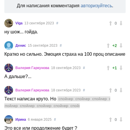
Для написания комментария
авторизуйтесь
.
0
Viga
13 сентября 2023
#
ну шож... гойда.
+2
Денис
15 сентября 2023
#
Кратко но сильно. Эмоция страха на 100 проц описание
+1
Валерия Гаркунова
18 сентября 2023
#
А дальше?...
0
Валерия Гаркунова
18 сентября 2023
#
Текст написан круто. Но
обрывается в тот самый
момент, когда ты ждешь развязки!..
0
Ирина
6 января 2025
#
Это все или продолжение будет ?