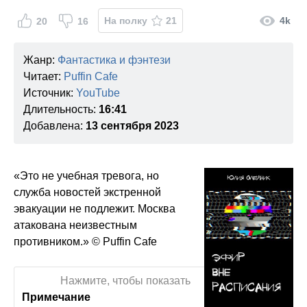
На полку
21
4k
20
16
Жанр:
Фантастика и фэнтези
Читает:
Puffin Cafe
Источник:
YouTube
Длительность:
16:41
Добавлена:
13 сентября 2023
«Это не учебная тревога, но
служба новостей экстренной
эвакуации не подлежит. Москва
атакована неизвестным
противником.» © Puffin Cafe
Нажмите, чтобы показать
Примечание