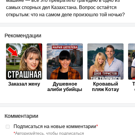
машине — всё это превратило трагедию в одно из
самых спорных дел Казахстана. Вопрос остаётся
открытым: что на самом деле произошло той ночью?
Рекомендации
Заказал жену
Душевное
Кровавый
Т
алиби убийцы
пляж Котау
Комментарии
Подписаться на новые комментарии
*
*
Авторизуйтесь, чтобы подписаться