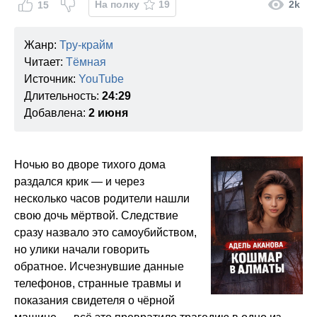
На полку
19
2k
15
Жанр:
Тру-крайм
Читает:
Тёмная
Источник:
YouTube
Длительность:
24:29
Добавлена:
2 июня
Ночью во дворе тихого дома
раздался крик — и через
несколько часов родители нашли
свою дочь мёртвой. Следствие
сразу назвало это самоубийством,
но улики начали говорить
обратное. Исчезнувшие данные
телефонов, странные травмы и
показания свидетеля о чёрной