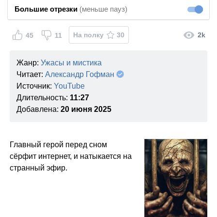
Большие отрезки
(меньше пауз)
Большие
На полку
30
2k
45
11
Жанр:
Ужасы и мистика
Читает:
Александр Гофман
Источник:
YouTube
Длительность:
11:27
Добавлена:
20 июня 2025
Главный герой перед сном
сёрфит интернет, и натыкается на
странный эфир.