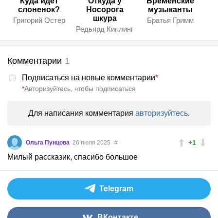
Куда идет
Откуда у
Бременские
слоненок?
Носорога
музыканты
шкура
Григорий Остер
Братья Гримм
Редьярд Киплинг
Комментарии
1
Подписаться на новые комментарии
*
*
Авторизуйтесь, чтобы подписаться
Для написания комментария
авторизуйтесь
.
+1
Ольга Пунцова
26 июля 2025
#
Милый рассказик, спасибо большое
Telegram
ВКонтакте