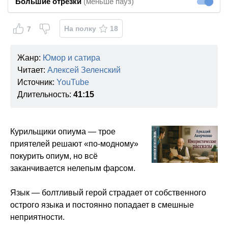
Большие отрезки
(меньше пауз)
Большие
На полку
18
7
Жанр:
Юмор и сатира
Читает:
Алексей Зеленский
Источник:
YouTube
Длительность:
41:15
Курильщики опиума — трое
приятелей решают «по-модному»
покурить опиум, но всё
заканчивается нелепым фарсом.
Язык — болтливый герой страдает от собственного
острого языка и постоянно попадает в смешные
неприятности.