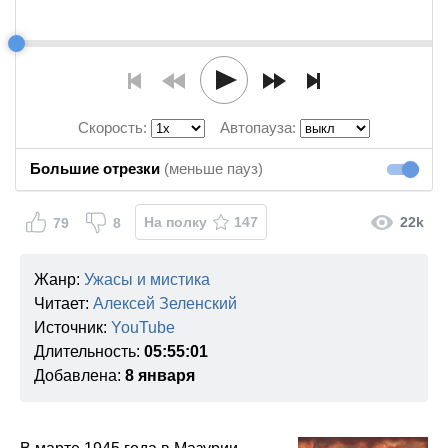
Скорость:
Автопауза:
Большие отрезки
(меньше пауз)
Большие
На полку
147
22k
79
8
Жанр:
Ужасы и мистика
Читает:
Алексей Зеленский
Источник:
YouTube
Длительность:
05:55:01
Добавлена:
8 января