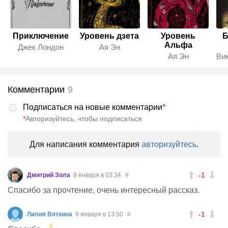
Приключение
Уровень дзета
Уровень
Б
Альфа
Джек Лондон
Ая Эн
Ая Эн
Комментарии
9
Подписаться на новые комментарии
*
*
Авторизуйтесь, чтобы подписаться
Для написания комментария
авторизуйтесь
.
-1
Дмитрий Зола
9 января в 03:34
#
Спасибо за прочтение, очень интересный рассказ.
-1
Лилия Вяткина
9 января в 13:50
#