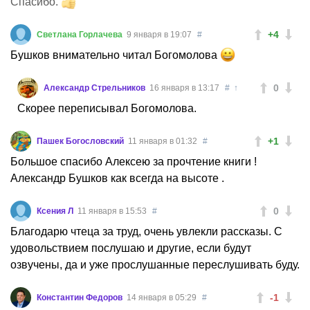
Спасибо.
+4
Светлана Горлачева
9 января в 19:07
#
Бушков внимательно читал Богомолова
0
Александр Стрельников
16 января в 13:17
#
↑
Скорее переписывал Богомолова.
+1
Пашек Богословский
11 января в 01:32
#
Большое спасибо Алексею за прочтение книги !
Александр Бушков как всегда на высоте .
0
Ксения Л
11 января в 15:53
#
Благодарю чтеца за труд, очень увлекли рассказы. С
удовольствием послушаю и другие, если будут
озвучены, да и уже прослушанные переслушивать буду.
-1
Константин Федоров
14 января в 05:29
#