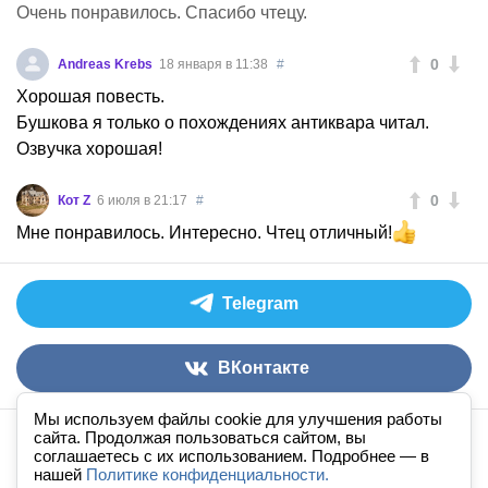
Очень понравилось. Спасибо чтецу.
0
Andreas Krebs
18 января в 11:38
#
Хорошая повесть.
Бушкова я только о похождениях антиквара читал.
Озвучка хорошая!
0
Кот Z
6 июля в 21:17
#
Мне понравилось. Интересно. Чтец отличный!
Telegram
ВКонтакте
Мы используем файлы cookie для улучшения работы
сайта. Продолжая пользоваться сайтом, вы
Аудиокниги слушать онлайн
книга
в
ухе
© 2026
соглашаетесь с их использованием. Подробнее — в
нашей
По всем вопросам:
Политике конфиденциальности.
admin@knigavuhe.ru