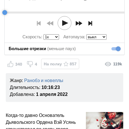
Скорость:
Автопауза:
Большие отрезки
(меньше пауз)
Большие
На полку
857
119k
340
4
Жанр:
Ранобэ и новеллы
Длительность:
10:16:23
Добавлена:
1 апреля 2022
Когда-то давно Основатель
Дьявольского Ордена Вэй Уcянь