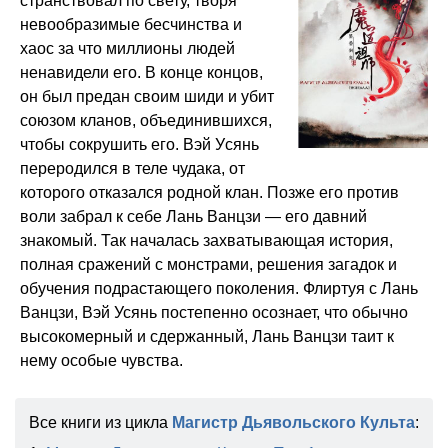
странствовал по свету, творя
невообразимые бесчинства и
хаос за что миллионы людей
ненавидели его. В конце концов,
он был предан своим шиди и убит
союзом кланов, объединившихся,
чтобы сокрушить его. Вэй Уcянь
переродился в теле чудака, от
которого отказался родной клан. Позже его против
воли забрал к себе Лань Ванцзи — его давний
знакомый. Так началась захватывающая история,
полная сражений с монстрами, решения загадок и
обучения подрастающего поколения. Флиртуя с Лань
Ванцзи, Вэй Усянь постепенно осознает, что обычно
высокомерный и сдержанный, Лань Ванцзи таит к
нему особые чувства.
Все книги из цикла
Магистр Дьявольского Культа
: