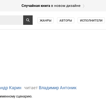
Случайная книга
в новом дизайне
ЖАНРЫ
АВТОРЫ
ИСПОЛНИТЕЛИ
андр Карин
читает
Владимир Антоник
оименному сценарию.