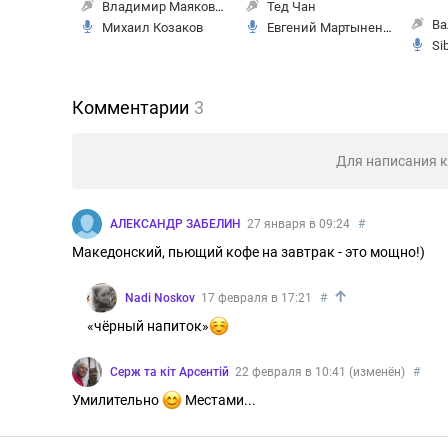
Владимир Маяковский
Тед Чан
Ва
Михаил Козаков
Евгений Мартыненко
Si
Комментарии
3
Для написания 
АЛЕКСАНДР ЗАБЕЛИН
27 января в 09:24
#
Македонский, пьющий кофе на завтрак - это мощно!)
↑
Nadi Noskov
17 февраля в 17:21
#
«чёрный напиток»
Серж та кіт Арсентій
22 февраля в 10:41 (изменён)
#
Умилительно
Местами...