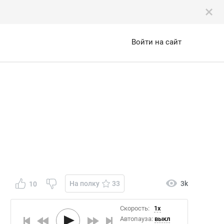
Войти на сайт
На полку
33
3k
10
Скорость:
1x
Автопауза:
выкл