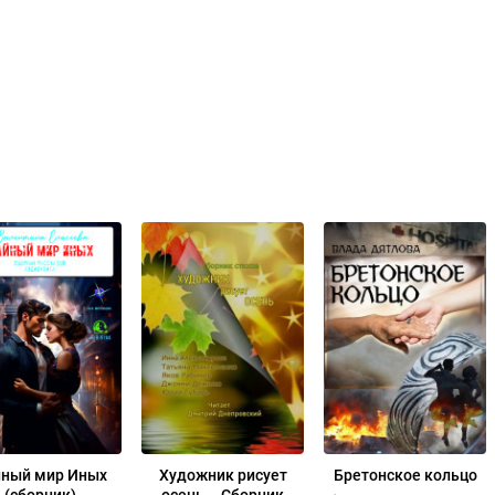
йный мир Иных
Художник рисует
Бретонское кольцо