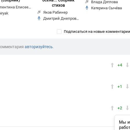
(сборник)
осень... Сборник
Влада Дятлова
стихов
лентина Елисеева
Катерина Сычёва
Яков Рабинер
biryak
Дмитрий Днепровский
Подписаться на новые комментари
комментария
авторизуйтесь
.
+4
+1
+2
Мы и
рабо