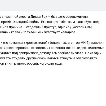
с внезапной смерти Дикки Боу — бывшего осведомителя
 времён Холодной войны. Его находят мёртвым в автобусе под
ьная причина — сердечный приступ, однако Джексон Лэм,
ичный глава «Слау-башни», чувствует неладное.
и его команды «хромых коней» (опальных агентов МИ-5) выводит
— законсервированных советских шпионов, которые десятилетиями
лубинке под прикрытием, дожидаясь особого сигнала. Пока одни
путать это дело, другие оказываются втянуты в опасную игру
дон влиятельного российского олигарха.