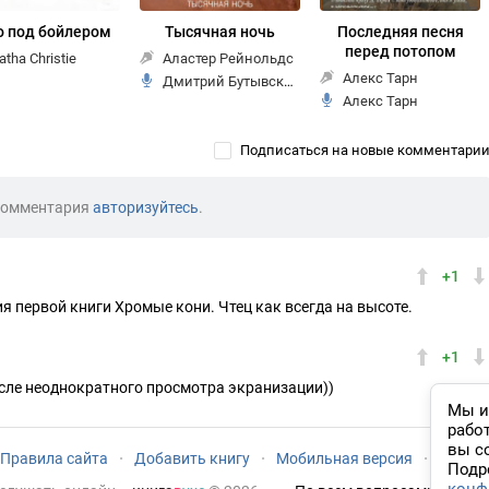
о под бойлером
Тысячная ночь
Последняя песня
перед потопом
atha Christie
Аластер Рейнольдс
Алекс Тарн
Дмитрий Бутывский
Алекс Тарн
Подписаться на новые комментари
комментария
авторизуйтесь
.
+1
я первой книги Хромые кони. Чтец как всегда на высоте.
+1
осле неоднократного просмотра экранизации))
Мы и
рабо
вы с
Правила сайта
·
Добавить книгу
·
Мобильная версия
·
Новый
Подр