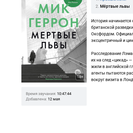
2.
Мёртвые львы
История начинается 
британской разведки
Оксфордом. Официал
эксцентричный и цин
Расследование Лэма 
их на след «цикад» 
жили в английской г
агенты пытаются рас
18+
вокруг визита в Лон
Время звучания:
10:47:44
Добавлена:
12 мая