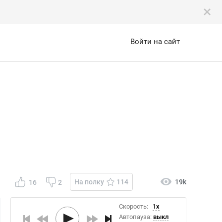
Войти на сайт
На полку
114
19k
16
2
Скорость:
1x
Автопауза:
выкл