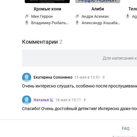
Хромые кони
Алиби
Тел
Мик Геррон
Андре Асиман
Ag
Владимир Рыбальченко
Александр Хошабаев
Комментарии
2
Для написания 
Екатерина Солоненко
15 мая в 13:51
#
Очень интересно слушать, особенно после прослушивани
Наталья Ц.
18 мая в 19:11
#
Спасибо! Очень достойный детектив! Интересно даже п
FAQ
·