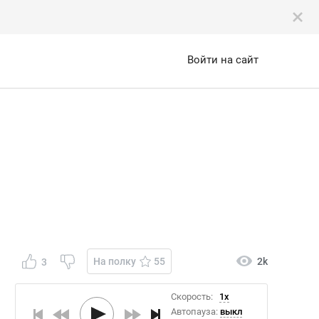
Войти на сайт
На полку
55
2k
3
Скорость:
1x
Автопауза:
выкл