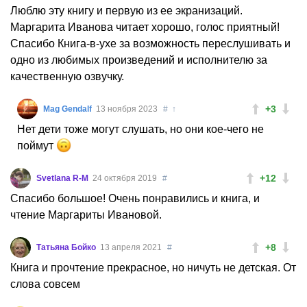
Люблю эту книгу и первую из ее экранизаций.
Маргарита Иванова читает хорошо, голос приятный!
Спасибо Книга-в-ухе за возможность переслушивать и
одно из любимых произведений и исполнителю за
качественную озвучку.
+3
Mag Gendalf
13 ноября 2023
#
↑
Нет дети тоже могут слушать, но они кое-чего не
поймут
+12
Svetlana R-M
24 октября 2019
#
Спасибо большое! Очень понравились и книга, и
чтение Маргариты Ивановой.
+8
Татьяна Бойко
13 апреля 2021
#
Книга и прочтение прекрасное, но ничуть не детская. От
слова совсем