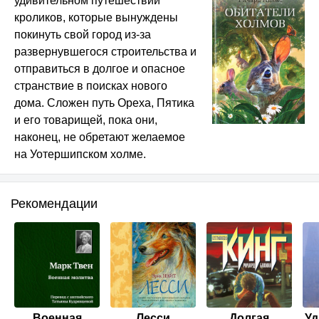
удивительном путешествии
кроликов, которые вынуждены
покинуть свой город из-за
развернувшегося строительства и
отправиться в долгое и опасное
странствие в поисках нового
дома. Сложен путь Ореха, Пятика
и его товарищей, пока они,
наконец, не обретают желаемое
на Уотершипском холме.
Рекомендации
Военная
Лесси
Долгая
Уд