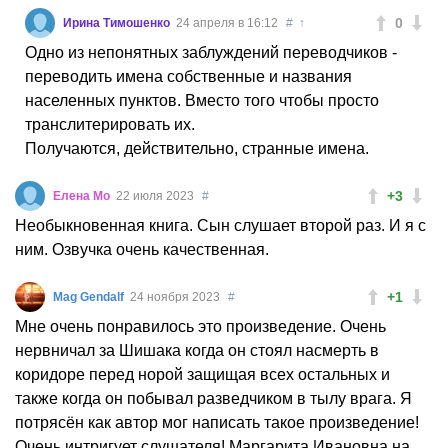
0
Ирина Тимошенко
24 апреля в 16:12
#
↑
Одно из непонятных заблуждений переводчиков -
переводить имена собственные и названия
населенных пунктов. Вместо того чтобы просто
транслитерировать их.
Получаются, действительно, странные имена.
+3
Елена Мо
22 июля 2023
#
Необыкновенная книга. Сын слушает второй раз. И я с
ним. Озвучка очень качественная.
+1
Mag Gendalf
24 ноября 2023
#
Мне очень понравилось это произведение. Очень
нервничал за Шишака когда он стоял насмерть в
коридоре перед норой защищая всех остальных и
также когда он побывал разведчиком в тылу врага. Я
потрясён как автор мог написать такое произведение!
Очень интригует слушателя! Маргарита Ивановна на