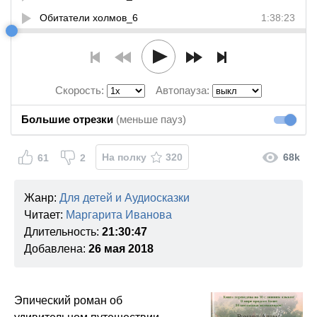
Обитатели холмов_6
1:38:23
Обитатели холмов_7
1:25:01
Обитатели холмов_8
1:56:04
Обитатели холмов_9
2:10:50
Скорость:
Автопауза:
Обитатели холмов_10
1:52:18
Большие отрезки
(меньше пауз)
Большие
На полку
320
68k
61
2
Жанр:
Для детей и Аудиосказки
Читает:
Маргарита Иванова
Длительность:
21:30:47
Добавлена:
26 мая 2018
Эпический роман об