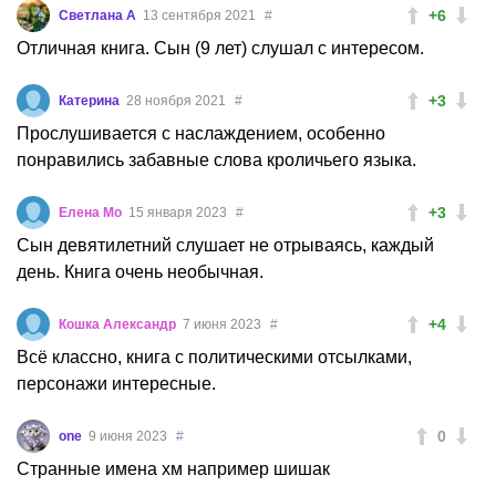
+6
Светлана А
13 сентября 2021
#
Отличная книга. Сын (9 лет) слушал с интересом.
+3
Катерина
28 ноября 2021
#
Прослушивается с наслаждением, особенно
понравились забавные слова кроличьего языка.
+3
Елена Мо
15 января 2023
#
Сын девятилетний слушает не отрываясь, каждый
день. Книга очень необычная.
+4
Кошка Александр
7 июня 2023
#
Всё классно, книга с политическими отсылками,
персонажи интересные.
0
one
9 июня 2023
#
Странные имена хм например шишак