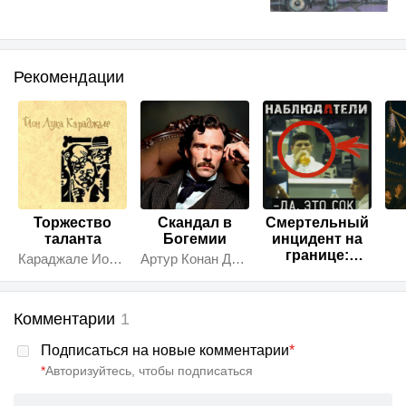
Рекомендации
Торжество
Скандал в
Смертельный
таланта
Богемии
инцидент на
границе:
Караджале Ион Лука
Артур Конан Дойл
почему
правительство
заплатило
Комментарии
1
миллион
долларов?
Подписаться на новые комментарии
*
*
Авторизуйтесь, чтобы подписаться