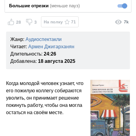
Большие отрезки
(меньше пауз)
Большие
На полку
71
7k
28
3
Жанр:
Аудиоспектакли
Читает:
Армен Джигарханян
Длительность:
24:26
Добавлена:
18 августа 2025
Когда молодой человек узнает, что
его пожилую коллегу собираются
уволить, он принимает решение
покинуть работу, чтобы она могла
остаться на своём месте.