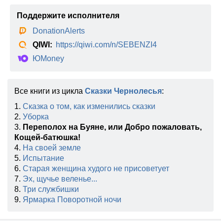
Поддержите исполнителя
DonationAlerts
QIWI:
https://qiwi.com/n/SEBENZI4
ЮMoney
Все книги из цикла
Сказки Чернолесья
:
1.
Сказка о том, как изменились сказки
2.
Уборка
3.
Переполох на Буяне, или Добро пожаловать,
Кощей-батюшка!
4.
На своей земле
5.
Испытание
6.
Старая женщина худого не присоветует
7.
Эх, щучье веленье...
8.
Три службишки
9.
Ярмарка Поворотной ночи