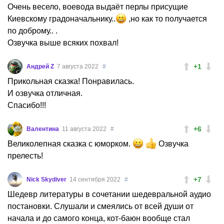
Очень весело, воевода выдаёт перлы присущие
Киевскому градоначальнику..
,но как то получается
по доброму.. .
Озвучка выше всяких похвал!
+1
Андрей Z
7 августа 2022
#
Прикольная сказка! Понравилась.
И озвучка отличная.
Спасибо!!!
+6
Валентина
11 августа 2022
#
Великолепная сказка с юморком.
Озвучка
прелесть!
+7
Nick Skydiver
14 сентября 2022
#
Шедевр литературы в сочетании шедевральной аудио
постановки. Слушали и смеялись от всей души от
начала и до самого конца, кот-баюн вообще стал