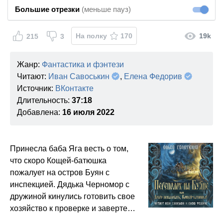
Большие отрезки
(меньше пауз)
Большие
На полку
170
19k
215
3
Жанр:
Фантастика и фэнтези
Читают:
Иван Савоськин
,
Елена Федорив
Источник:
ВКонтакте
Длительность:
37:18
Добавлена:
16 июля 2022
Принесла баба Яга весть о том,
что скоро Кощей-батюшка
пожалует на остров Буян с
инспекцией. Дядька Черномор с
дружиной кинулись готовить свое
хозяйство к проверке и заверте…