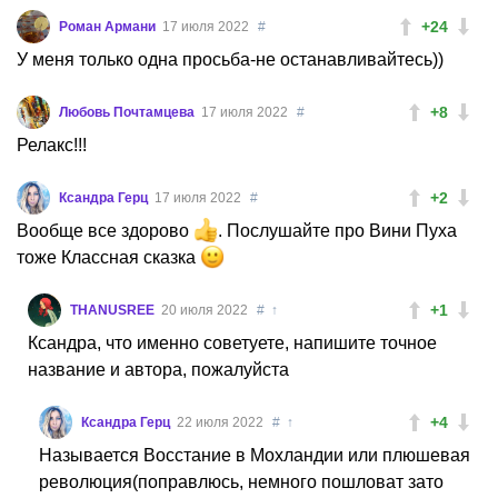
+24
Роман Армани
17 июля 2022
#
У меня только одна просьба-не останавливайтесь))
+8
Любовь Почтамцева
17 июля 2022
#
Релакс!!!
+2
Ксандра Герц
17 июля 2022
#
Вообще все здорово
. Послушайте про Вини Пуха
тоже Классная сказка
+1
THANUSREE
20 июля 2022
#
↑
Ксандра, что именно советуете, напишите точное
название и автора, пожалуйста
+4
Ксандра Герц
22 июля 2022
#
↑
Называется Восстание в Мохландии или плюшевая
революция(поправлюсь, немного пошловат зато