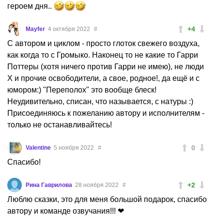
героем дня..
+4
Mayfer
4 октября 2022
#
С автором и циклом - просто глоток свежего воздуха,
как когда то с Громыко. Наконец то не какие то Гарри
Поттеры (хотя ничего против Гарри не имею), не люди
Х и прочие освободители, а свое, родное!, да ещё и с
юмором:) "Переполох" это вообще блеск!
Неудивительно, списан, что называется, с натуры :)
Присоединяюсь к пожеланию автору и исполнителям -
только не останавливайтесь!
0
Valentine
5 ноября 2022
#
Спасибо!
+2
Рина Гаврилова
28 ноября 2022
#
Люблю сказки, это для меня большой подарок, спасибо
автору и команде озвучания!!! ❤