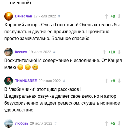
смешной)
+9
Вячеслав
17 июля 2022
#
Хороший автор - Ольга Голотвина! Очень хотелось бы
послушать и другие её произведения. Прочитано
просто замечательно. Большое спасибо!
+10
Ксения
19 июля 2022
#
Восхитительно! И содержание и исполнение. От Кащея
млею
+8
THANUSREE
20 июля 2022
#
В *любимчики* этот цикл рассказов !
Шедевральная озвучка делает свое дело, но и автор
безукоризненно владеет ремеслом, слушать истинное
удовольствие.
+5
Любовь
29 июля 2022
#