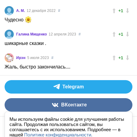
+1
А. М.
12 декабря 2022
#
Чудесно
+1
Галина Мищенко
12 апреля 2023
#
шикарные сказки .
+1
Ирэн
5 июля 2023
#
Жаль, быстро закончилась....
Telegram
ВКонтакте
Мы используем файлы cookie для улучшения работы
сайта. Продолжая пользоваться сайтом, вы
Аудиокниги слушать онлайн
книга
в
ухе
© 2026
соглашаетесь с их использованием. Подробнее — в
нашей
По всем вопросам:
Политике конфиденциальности.
admin@knigavuhe.ru