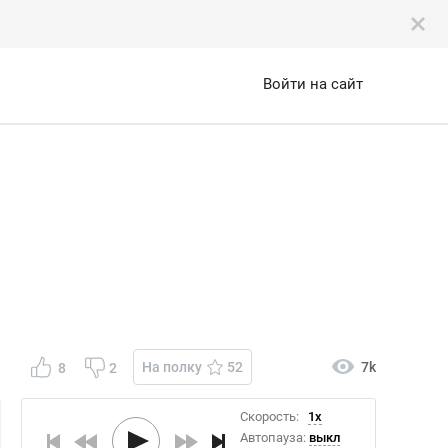
Войти на сайт
На полку
52
7k
8
2
Скорость:
1x
Автопауза:
выкл