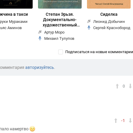
жчина в такси
Степан Эрьзя.
Сиделка
Документально-
руки Мураками
Леонид Добычин
художественный
ьяс Аминов
Сергей Краснобород
роман
Артур Моро
Михаил Тулупов
Подписаться на новые комментари
комментария
авторизуйтесь
.
0
-1
тпало намертво