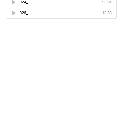
024_
28:31
025_
10:33
и