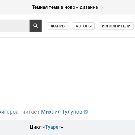
Тёмная тема
в новом дизайне
ЖАНРЫ
АВТОРЫ
ИСПОЛНИТЕЛИ
Фигероа
читает
Михаил Тулупов
Цикл «
Туарег
»