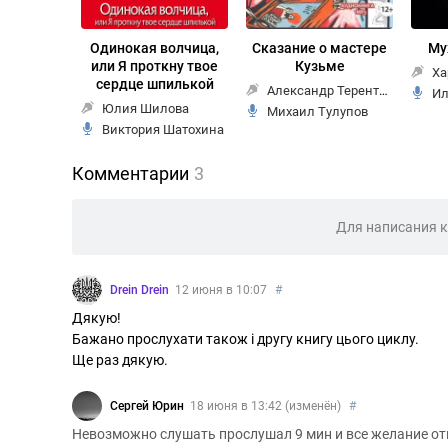
Одинокая волчица,
Сказание о мастере
Му
или Я проткну твое
Кузьме
Ха
сердце шпилькой
Александр Терентьев
Ил
Юлия Шилова
Михаил Тулупов
Виктория Шатохина
Комментарии
3
Для написания 
Drein Drein
12 июня в 10:07
#
Дякую!
Бажано прослухати також і другу книгу цього циклу.
Ще раз дякую.
Сергей Юрин
18 июня в 13:42 (изменён)
#
Невозможно слушать прослушал 9 мин и все желание о