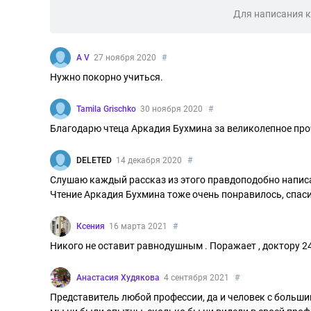
Для написания 
A V
27 ноября 2020
#
Нужно покорно учиться.
Tamila Grischko
30 ноября 2020
#
Благодарю чтеца Аркадия Бухмина за великолепное про
DELETED
14 декабря 2020
#
Слушаю каждый рассказ из этого правдоподобно напис
Чтение Аркадия Бухмина тоже очень понравилось, спаси
Ксения
16 марта 2021
#
Никого не оставит равнодушным . Поражает , доктору 2
Анастасия Худякова
4 сентября 2021
#
Представитель любой профессии, да и человек с больши