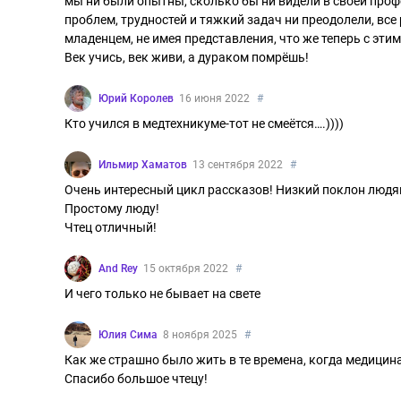
мы ни были опытны, сколько бы ни видели в своей проф
проблем, трудностей и тяжкий задач ни преодолели, все 
младенцем, не имея представления, что же теперь с эти
Век учись, век живи, а дураком помрёшь!
Юрий Королев
16 июня 2022
#
Кто учился в медтехникуме-тот не смеётся….))))
Ильмир Хаматов
13 сентября 2022
#
Очень интересный цикл рассказов! Низкий поклон люд
Простому люду!
Чтец отличный!
And Rey
15 октября 2022
#
И чего только не бывает на свете
Юлия Сима
8 ноября 2025
#
Как же страшно было жить в те времена, когда медицин
Спасибо большое чтецу!