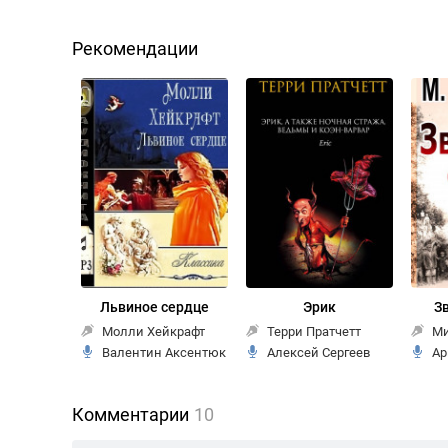
Рекомендации
Львиное сердце
Эрик
З
Молли Хейкрафт
Терри Пратчетт
Ми
Валентин Аксентюк
Алексей Сергеев
Ар
Комментарии
10