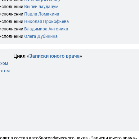
 исполнении
Выпей лауданум
 исполнении
Павла Ломакина
 исполнении
Николая Прокофьева
 исполнении
Владимира Антоника
 исполнении
Олега Дубинина
Цикл «
Записки юного врача
»
ухом
отом
одит в состав автобиографического цикла «Записки юного врача».