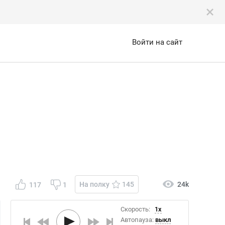
Войти на сайт
На полку
145
24k
117
1
Скорость:
1x
Автопауза:
выкл