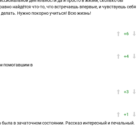
ессиональной деятельности да и просто в жизни, сколько бы
равно найдётся что-то, что встречаешь впервые, и чувствуешь себя
м делать. Нужно покорно учиться! Всю жизнь!
+6
+4
ям помогавшим в
+3
+1
а была в зачаточном состоянии. Рассказ интересный и печальный.