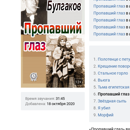
Пропавший глаз
в
Пропавший глаз
в
Пропавший глаз
в
Пропавший глаз
в
Пропавший глаз
в
1.
Полотенце с пет
2.
Крещение повор
3.
Стальное горло
4.
Вьюга
12+
5.
Тьма египетская
6.
Пропавший глаз
Время звучания:
31:45
7.
Звёздная сыпь
Добавлена:
18 октября 2020
8.
Я убил
9.
Морфий
«Пропавший глаз» вх