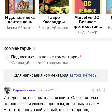
И дольше века
Тавро
Marvel vs DC.
длится день
Кассандры
Великое
противостояние
Чингиз Айтматов
Чингиз Айтматов
В
двух
Рид Таккер
вселенных
Комментарии
3
Подписаться на новые комментарии
*
*
Авторизуйтесь, чтобы подписаться
Для написания комментария
авторизуйтесь
.
+4
Сергей Иванов
4 июля 2024
#
Интересная, познавательная книга. Сложная тема
астрофизики изложена простым, понятным языком.
Автор - французский учёный, физик-теоретик,