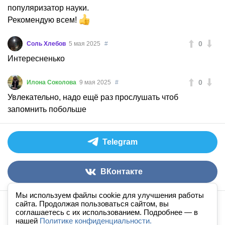
популяризатор науки.
Рекомендую всем!
0
Соль Хлебов
5 мая 2025
#
Интересненько
0
Илона Соколова
9 мая 2025
#
Увлекательно, надо ещё раз прослушать чтоб
запомнить побольше
Telegram
ВКонтакте
Мы используем файлы cookie для улучшения работы
сайта. Продолжая пользоваться сайтом, вы
Аудиокниги слушать онлайн
книга
в
ухе
© 2026
соглашаетесь с их использованием. Подробнее — в
нашей
По всем вопросам:
Политике конфиденциальности.
admin@knigavuhe.ru