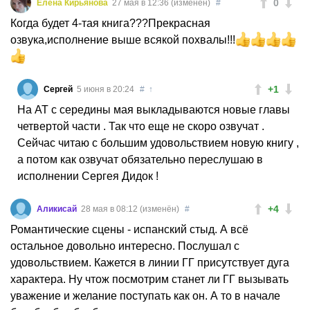
0
Елена Кирьянова
27 мая в 12:36 (изменён)
#
Когда будет 4-тая книга???Прекрасная
озвука,исполнение выше всякой похвалы!!!
+1
Сергей
5 июня в 20:24
#
↑
На АТ с середины мая выкладываются новые главы
четвертой части . Так что еще не скоро озвучат .
Сейчас читаю с большим удовольствием новую книгу ,
а потом как озвучат обязательно переслушаю в
исполнении Сергея Дидок !
+4
Аликисай
28 мая в 08:12 (изменён)
#
Романтические сцены - испанский стыд. А всё
остальное довольно интересно. Послушал с
удовольствием. Кажется в линии ГГ присутствует дуга
характера. Ну чтож посмотрим станет ли ГГ вызывать
уважение и желание поступать как он. А то в начале