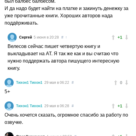
был балбес балбесом.
И да надо будет найти на платке и закинуть денежку за
уже прочитанные книги. Хороших авторов нада
поддёрживать.
+1
Сергей
5 июня в 20:28
#
↑
Велесов сейчас пишет четвертую книгу и
выкладывает на АТ. Я так же как и вы считаю что
нужно поддержать автора пишущего интересную
книгу.
0
Тихон1 Тихон1
29 мая в 06:22
#
5+
+1
Тихон1 Тихон1
29 мая в 06:28
#
Очень хочется сказать, огромное спасибо за работу по
озвучке.