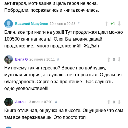
антигероя, мотивация и цель героя не ясна.
Побродили, посражались и книга кончилась.
+1
Василий Мануйлов
19 июня в 20:58
#
Блин, все три книги на ура!!! Тут продолжая цикл можно
100500 книг написать!! Олег Батькович, давай
продолжение.. много продолжений!!! Ждём!)
0
Elena G
20 июня в 16:11
#
Ну почему так интересно? Вроде про войнушку,
мужская история, а слушаю - не оторваться! О дельная
благодарность Сергею за прочтение - Вас слушать -
одно удовольствие!!!
0
Антон
13 июля в 07:01
#
Книга отличная, ощвучка на высоте. Ощущение что сам
там все переживаешь. Это просто топ