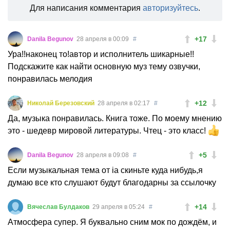
Для написания комментария
авторизуйтесь
.
+17
Danila Begunov
28 апреля в 00:09
#
Ура!!наконец то!автор и исполнитель шикарные!!
Подскажите как найти основную муз тему озвучки,
понравилась мелодия
+12
Николай Березовский
28 апреля в 02:17
#
Да, музыка понравилась. Книга тоже. По моему мнению
это - шедевр мировой литературы. Чтец - это класс!
+5
Danila Begunov
28 апреля в 09:08
#
Если музыкальная тема от ia скиньте куда нибудь,я
думаю все кто слушают будут благодарны за ссылочку
+14
Вячеслав Булдаков
29 апреля в 05:24
#
Атмосфера супер. Я буквально сним мок по дождём, и