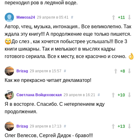
переходил ров в ледяной воде.
+11
Мимоза24
29 апреля в 05:41
#
Автор, чтец, музыка, интонация.. Все великолепно. Так
ждала эту книгу!!! А продолжение еще только пишется.
До слез , как хочется побыстрее услышать!!! Все 3
книги шикарны. Так и мелькают в мыслях кадры
готового сериала. Все к месту, все красочно и сочно.
+8
Brizag
29 апреля в 15:57
#
Как же прекрасно читает декламатор!
+10
Светлана Войцеховская
29 апреля в 16:21
#
Я в восторге. Спасибо. С нетерпением жду
продолжения.
+13
Brizag
29 апреля в 17:13
#
Олег Велесов, Сергей Дидок - браво!!!