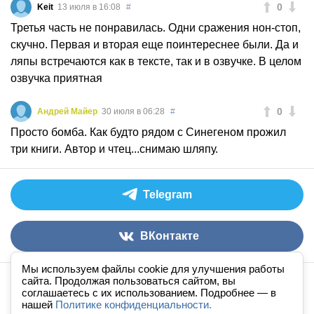
0
Keit
13 июля в 16:08
#
Третья часть не понравилась. Одни сражения нон-стоп,
скучно. Первая и вторая еще поинтереснее были. Да и
ляпы встречаются как в тексте, так и в озвучке. В целом
озвучка приятная
0
Андрей Майер
30 июля в 06:28
#
Просто бомба. Как будто рядом с Синегеном прожил
три книги. Автор и чтец...снимаю шляпу.
Telegram
ВКонтакте
Мы используем файлы cookie для улучшения работы
сайта. Продолжая пользоваться сайтом, вы
Аудиокниги слушать онлайн
книга
в
ухе
© 2026
соглашаетесь с их использованием. Подробнее — в
нашей
По всем вопросам:
Политике конфиденциальности.
admin@knigavuhe.ru