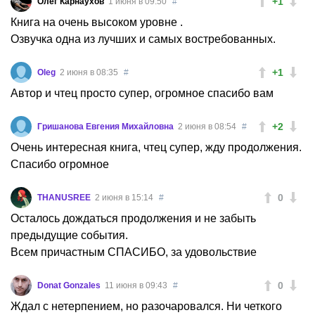
+1
Олег Карнаухов
1 июня в 09:50
#
Книга на очень высоком уровне .
Озвучка одна из лучших и самых востребованных.
+1
Oleg
2 июня в 08:35
#
Автор и чтец просто супер, огромное спасибо вам
+2
Гришанова Евгения Михайловна
2 июня в 08:54
#
Очень интересная книга, чтец супер, жду продолжения.
Спасибо огромное
0
THANUSREE
2 июня в 15:14
#
Осталось дождаться продолжения и не забыть
предыдущие события.
Всем причастным СПАСИБО, за удовольствие
0
Donat Gonzales
11 июня в 09:43
#
Ждал с нетерпением, но разочаровался. Ни четкого