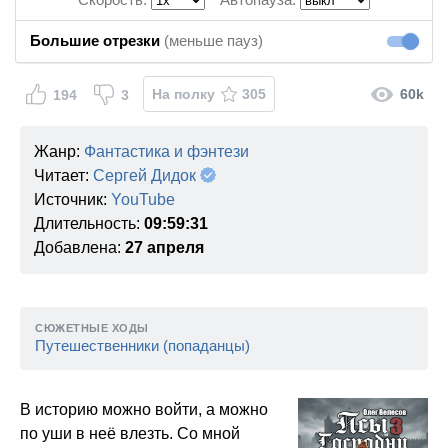
Большие отрезки
(меньше пауз)
Большие
На полку
305
60k
194
3
Жанр:
Фантастика и фэнтези
Читает:
Сергей Дидок
Источник:
YouTube
Длительность:
09:59:31
Добавлена:
27 апреля
СЮЖЕТНЫЕ ХОДЫ
Путешественники (попаданцы)
В историю можно войти, а можно
по уши в неё влезть. Со мной