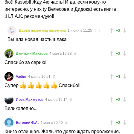
3ю)! Каээф!! Жду 4ю часть! И да, если кому-то
интересно, у них (у Велесова и Дидока) есть книга
Ш.Л.А.К. рекомендую!!
+2
Дарья поземина поземина
1 июня в 11:25
#
↑
Вышла новая часть шлака
+2
Дмитрий Макаров
4 мая в 16:38
#
Спасибо за серию!
+1
Vadim
4 мая в 16:51
#
Супер
Спасибо!!!
+2
Ирек Махмутов
4 мая в 19:14
#
Великолепно....
+3
Евгений Ф.А.
4 мая в 20:49
#
Книга отличная. Жаль что долго ждать проолжения.