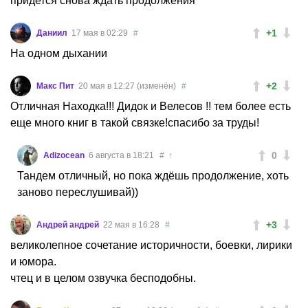
придется снова ждать продолжения
+1
Даниил
17 мая в 02:29
#
На одном дыхании
+2
Макс Пит
20 мая в 12:27 (изменён)
#
Отличная Находка!!! Дидок и Велесов !! тем более есть
еще много книг в такой связке!спасибо за труды!
0
Adizocean
6 августа в 18:21
#
↑
Тандем отличный, но пока ждёшь продолжение, хоть
заново переслушивай))
+3
Андрей андрей
22 мая в 16:28
#
великолепное сочетание историчности, боевки, лирики
и юмора.
чтец и в целом озвучка бесподобны.