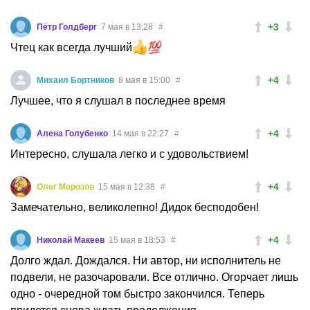
+3
Пётр Голдберг
7 мая в 13:28
#
Чтец как всегда лучший
+4
Михаил Бортников
8 мая в 15:00
#
Лучшее, что я слушал в последнее время
+4
Алена Голубенко
14 мая в 22:27
#
Интересно, слушала легко и с удовольствием!
+4
Олег Морозов
15 мая в 12:38
#
Замечательно, великолепно! Дидок бесподобен!
+4
Николай Макеев
15 мая в 18:53
#
Долго ждал. Дождался. Ни автор, ни исполнитель не
подвели, не разочаровали. Все отлично. Огорчает лишь
одно - очередной том быстро закончился. Теперь