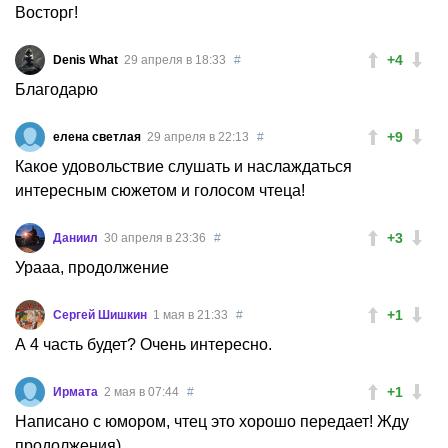
Восторг!
+4
Denis What
29 апреля в 18:33
#
Благодарю
+9
елена светлая
29 апреля в 22:13
#
Какое удовольствие слушать и наслаждаться
интересным сюжетом и голосом чтеца!
+3
Даниил
30 апреля в 23:36
#
Урааа, продолжение
+1
Сергей Шишкин
1 мая в 21:33
#
А 4 часть будет? Очень интересно.
+1
Ирмата
2 мая в 07:44
#
Написано с юмором, чтец это хорошо передает! Жду
продолжения)