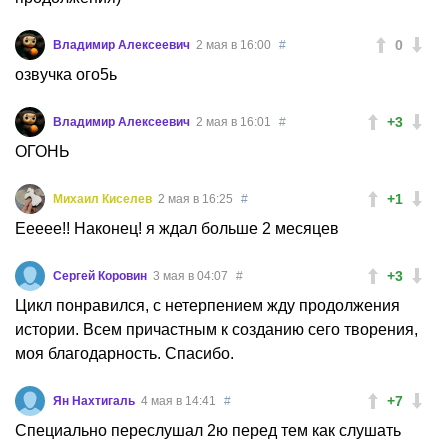
0
Владимир Алексеевич
2 мая в 16:00
#
озвучка ого5ь
+3
Владимир Алексеевич
2 мая в 16:01
#
ОГОНЬ
+1
Михаил Киселев
2 мая в 16:25
#
Еееее!! Наконец! я ждал больше 2 месяцев
+3
Сергей Коровин
3 мая в 04:07
#
Цикл понравился, с нетерпением жду продолжения
истории. Всем причастным к созданию сего творения,
моя благодарность. Спасибо.
+7
Ян Нахтигаль
4 мая в 14:41
#
Специально переслушал 2ю перед тем как слушать