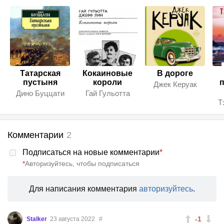
Татарская
Кокаиновые
В дороге
пустыня
короли
п
Джек Керуак
Дино Буццати
Гай Гульотта
Т
Комментарии
2
Подписаться на новые комментарии
*
*
Авторизуйтесь, чтобы подписаться
Для написания комментария
авторизуйтесь
.
-1
Stalker
23 августа 2022
#