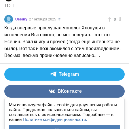
ТОП
0
Ussury
27 октября 2025
#
Когда впервые прослушал монолог Хлопуши в
исполнении Высоцкого, не мог поверить , что это
Есенин. Взял книгу и прочёл ( тогда ещё интернета не
было). Вот так и познакомился с этим произведением.
Весьма, весьма проникновенно написано... .
Telegram
ВКонтакте
Мы используем файлы cookie для улучшения работы
сайта. Продолжая пользоваться сайтом, вы
Аудиокниги слушать онлайн
книга
в
ухе
© 2026
соглашаетесь с их использованием. Подробнее — в
нашей
По всем вопросам:
Политике конфиденциальности.
admin@knigavuhe.ru
FAQ
·
Правила сайта
·
Добавить книгу
·