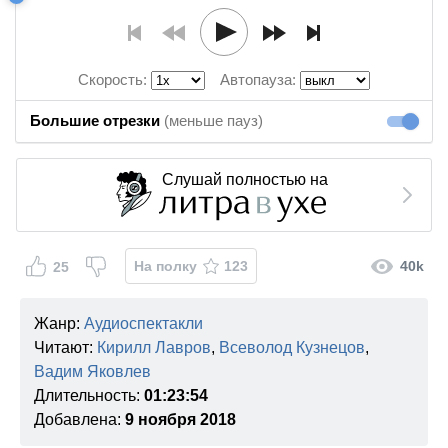
Скорость:
Автопауза:
Большие отрезки
(меньше пауз)
Большие
Слушай полностью на
На полку
123
40k
25
Жанр:
Аудиоспектакли
Читают:
Кирилл Лавров
,
Всеволод Кузнецов
,
Вадим Яковлев
Длительность:
01:23:54
Добавлена:
9 ноября 2018