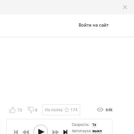
Войти на сайт
На полку
174
64k
73
8
Скорость:
1x
Автопауза:
выкл