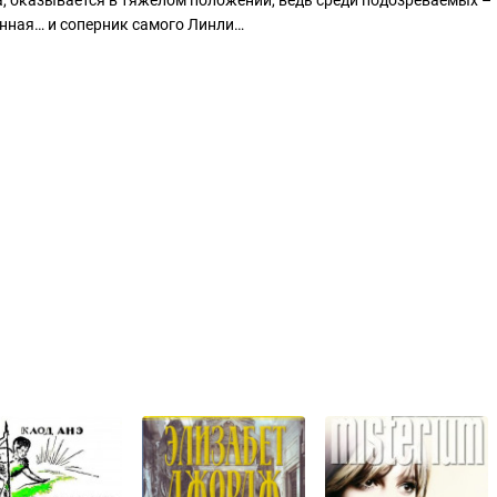
, оказывается в тяжелом положении, ведь среди подозреваемых –
нная… и соперник самого Линли…