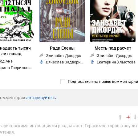
надцать тысяч
Ради Елены
Месть под расчет
лет назад
Элизабет Джордж
Элизабет Джордж
од Анэ
Вячеслав Задворных
Екатерина Хлыстова
рина Гаврилова
Подписаться на новые комментари
комментария
авторизуйтесь
.
-4
ми стариковскими интонациями раздражает. Герасимов хорошо звучит
очтения.