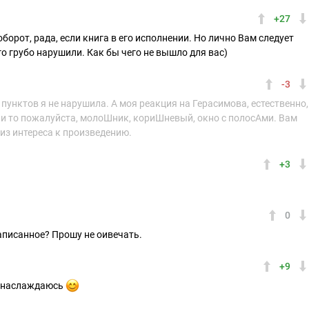
+27
оборот, рада, если книга в его исполнении. Но лично Вам следует
его грубо нарушили. Как бы чего не вышло для вас)
-3
 пунктов я не нарушила. А моя реакция на Герасимова, естественно,
ии то пожалуйста, молоШник, кориШневый, окно с полосАми. Вам
 из интереса к произведению.
+3
0
аписанное? Прошу не оивечать.
+9
о наслаждаюсь