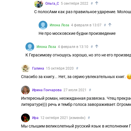
↑
Ольга_С
5 сентября 2022
#
С полосАми как раз правильное ударение. Молош
↑
Илона Лоза
4 февраля в 13:07
#
Не про московские будни произведение
↑
Илона Лоза
4 февраля в 13:10
#
К Герасимову отношусь хорошо, но это не его произвед
Галина
15 октября 2020
#
Спасибо за книгу... Нет, за серию увлекательных книг.
Ирина Гончарова
27 июля 2021
#
Интересный роман, неожиданная развязка. Чтец прекрас
литературе))) речь и тембр голоса завораживает.Огромн
Ира
12 октября 2021 (изменён)
#
Мы слышим великолепный русский язык в исполнении Гер