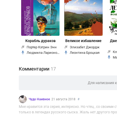
Корабль дураков
Великое избавление
Две
Портер Кэтрин Энн
Элизабет Джордж
Кл
Людмила Ларионова
Леонтина Броцкая
Ма
Комментарии
17
Для написания 
Чудо Наивное
21 августа 2018
#
Мне нравится эта серия, интересно. Но чтец , со свои
только в легендах русского сыска. Жаль нет другого пр