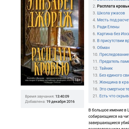
2.
Расплата кровь
3.
Школа ужасов
4.
Месть под расче
5.
Ради Елены
6.
Картина без Ио
8.
В присутствии в
9.
Обман
10.
Преследование
11.
Предатель пам
12.
Тайник
13.
Без единого св
18+
15.
Женщина в кр
16.
Это смертное т
21.
Есть что скрыв
Время звучания:
13:40:09
Добавлена:
19 декабря 2016
В большое имение в 
собирающиеся на чит
завершающиеся убий