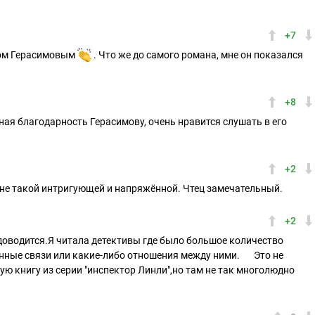
+7
вом Герасимовым
. Что же до самого романа, мне он показался
+8
ная благодарность Герасимову, очень нравится слушать в его
+2
, не такой интригующей и напряжённой. Чтец замечательный.
+2
 доводится.Я читала детективы где было большое количество
нные связи или какие-либо отношения между ними.
Это не
ую книгу из серии "инспектор Линли",но там не так многолюдно