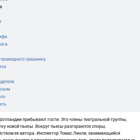
ю
т
сифа
рага
 праведного грешника
яти
идетеля
асном
ело
ать
Шотландии прибывают гости. Это члены театральной труппы,
ку новой пьесы. Вокруг пьесы разгораются споры,
ством ее автора. Инспектор Томас Линли, занимающийся