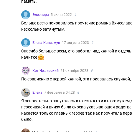
память.
Элеонора
5 июня 2022
#
Больше всего понравилось прочтение романа Вячесла
несколько затянутым.
Елена Капсамун
17 августа 2023
#
Спасибо большое всем, кто работал над книгой и отдель
начитке
Кот Чеширский
21 октября 2023
#
По сравнению с первой книгой, эта показалась скучной
Елена
7 февраля в 04:28
#
Я основательно запуталась кто есть кто и кто кому кем
персонажей и внизу была сноска указывающая родстве
касается только главных героев,так как прочитала перв
было.