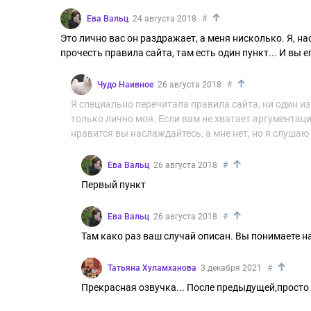
↑
Ева Вальц
24 августа 2018
#
Это лично вас он раздражает, а меня нисколько. Я, на
прочесть правила сайта, там есть один пункт... И вы 
↑
Чудо Наивное
26 августа 2018
#
Я специально перечитала правила сайта, ни один из
только лично моя. Если вам не хватает аргументац
нравится вы наслаждайтесь, а мне нет, но я слушаю
↑
Ева Вальц
26 августа 2018
#
Первый пункт
↑
Ева Вальц
26 августа 2018
#
Там како раз ваш случай описан. Вы понимаете н
↑
Татьяна Хуламханова
3 декабря 2021
#
Прекрасная озвучка... После предыдущей,прост