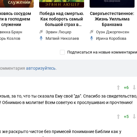
новясь сосудом
Победа над смертью.
Сверхъестественное:
ти в господнем
Как побороть самый
Жизнь Уилльяма
служении
большой страх в
Бранхама
жизни
векка Браун
Эрвин Люцер
Оуэн Джоргенсен
орь Козлов
Матвей Николаев
Ирина Коробова
Подписаться на новые комментари
комментария
авторизуйтесь
.
+6
ыв, за то, что ты сказала Ему своё "да". Спасибо за свидетельство
ня! Обнимаю в молитве! Всем советую к прослушиваю и прочтению!
+5
к же раскрыто чистое без примесей понимание Библии как у