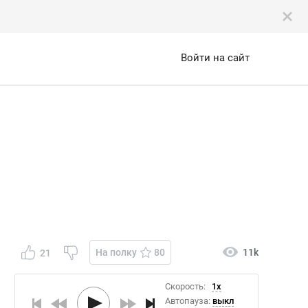
Войти на сайт
На полку
80
11k
21
Скорость:
1x
Автопауза:
выкл