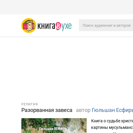
РЕЛИГИЯ
Разорванная завеса
автор
Гюльшан Есфир
Книга о судьбе хрис
картины мусульманск