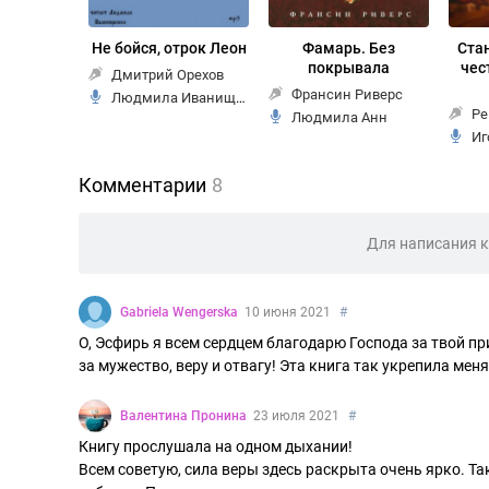
Не бойся, отрок Леон
Фамарь. Без
Ста
покрывала
чес
Дмитрий Орехов
Франсин Риверс
Людмила Иванищенко
Ре
Людмила Анн
Иг
Комментарии
8
Для написания 
Gabriela Wengerska
10 июня 2021
#
О, Эсфирь я всем сердцем благодарю Господа за твой приз
за мужество, веру и отвагу! Эта книга так укрепила ме
Валентина Пронина
23 июля 2021
#
Книгу прослушала на одном дыхании!
Всем советую, сила веры здесь раскрыта очень ярко. Та