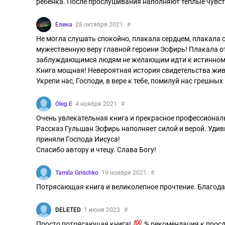
ребенка. После прослушивания наполняют теплые чувст
Елена
28 октября 2021
#
Не могла слушать спокойно, плакала сердцем, плакала 
мужественную веру главной героини Эсфирь! Плакала от 
заблуждающимся людям не желающим идти к истинному
Книга мощная! Невероятная история свидетельства живо
Укрепи нас, Господи, в вере к тебе, помилуй нас грешны
Oleg E
4 ноября 2021
#
Очень увлекательная книга и прекрасное профессиональ
Рассказ Гульшан Эсфирь наполняет силой и верой. Удив
приняли Господа Иисуса!
Спасибо автору и чтецу. Слава Богу!
Tamila Grischko
19 ноября 2021
#
Потрясающая книга и великолепное прочтение. Благод
DELETED
1 июня 2023
#
Просто потрясающая книга!
% рекомендация к прос