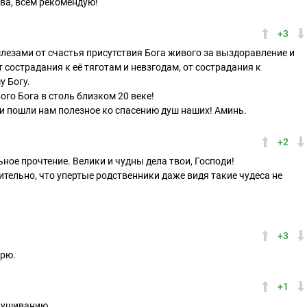
ва, всем рекомендую!
+3
слезами от счастья присутствия Бога живого за выздоравление и
сострадания к её тяготам и невзгодам, от сострадания к
 Богу.
го Бога в столь близком 20 веке!
х и пошли нам полезное ко спасению душ наших! Аминь.
+2
ное прочтение. Велики и чудны дела твои, Господи!
ительно, что упертые родственники даже видя такие чудеса не
+3
арю.
+1
лушиванию.