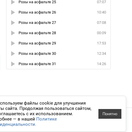
Розы на асфальте 25
07:07
Розы на асфальте 26
10:40
Розы на асфальте 27
07:08
Розы на асфальте 28
00:09
Розы на асфальте 29
17:53
и
Розы на асфальте 30
12:34
Розы на асфальте 31
14:26
спользуем файлы cookie для улучшения
ты сайта. Продолжая пользоваться сайтом,
оглашаетесь с их использованием.
Понятно
 дизайн
обнее — в нашей
Политике
иденциальности.
knigavuhe.ru