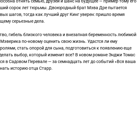
пособна отнять семью, друзей и шанс на будущее — пример тому его
вший сорок лет тюрьмы. Двоюродный брат Мэва Дре пытается
вых шагов, тогда как лучший друг Кинг уверен: пришло время
ящему серьезные дела.
во, гибель близкого человека и внезапная беременность любимой
Мэверика по-новому оценить свою жизнь. Удастся ли ему
оролями, стать опорой для сына, подготовиться к появлению еще
сделать выбор, который изменит все? В новом романе Энджи Томас
я в Садовом Перевале — за семнадцать лет до событий «Вся ваша
знать историю отца Старр.