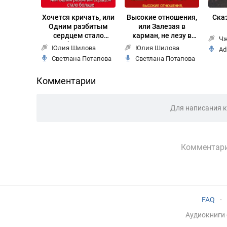
Хочется кричать, или
Высокие отношения,
Сказ
Одним разбитым
или Залезая в
сердцем стало
карман, не лезу в
Чж
больше
душу
Юлия Шилова
Юлия Шилова
Ad
Светлана Потапова
Светлана Потапова
Комментарии
Для написания 
Комментари
FAQ
·
Аудиокниги