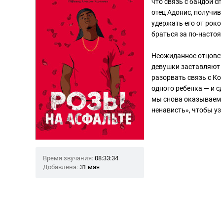
что связь с бандой с
отец Адонис, получи
удержать его от роко
браться за по-насто
Неожиданное отцовст
девушки заставляют 
разорвать связь с К
одного ребенка — и 
мы снова оказываемс
ненависть», чтобы у
Время звучания:
08:33:34
Добавлена:
31 мая