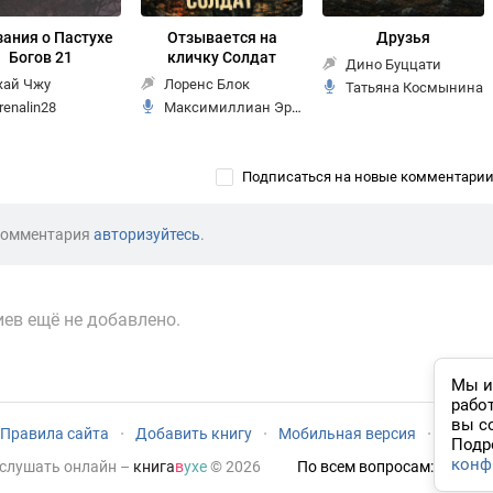
ания о Пастухе
Отзывается на
Друзья
Богов 21
кличку Солдат
Дино Буццати
ай Чжу
Лоренс Блок
Татьяна Космынина
renalin28
Максимиллиан Эрлин
Подписаться на новые комментари
комментария
авторизуйтесь
.
ев ещё не добавлено.
Мы и
рабо
вы с
Правила сайта
·
Добавить книгу
·
Мобильная версия
·
Новый
Подр
конф
 слушать онлайн
–
книга
в
ухе
© 2026
По всем вопросам:
admin@