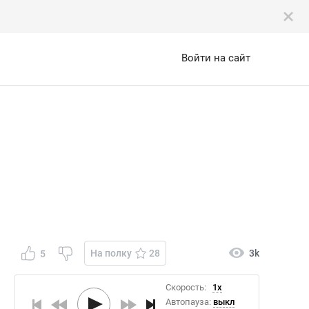
Войти на сайт
На полку
28
3k
5
Скорость:
1x
Автопауза:
выкл