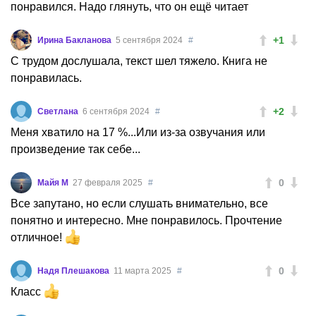
понравился. Надо глянуть, что он ещё читает
+1
Ирина Бакланова
5 сентября 2024
#
С трудом дослушала, текст шел тяжело. Книга не
понравилась.
+2
Светлана
6 сентября 2024
#
Меня хватило на 17 %...Или из-за озвучания или
произведение так себе...
0
Майя М
27 февраля 2025
#
Все запутано, но если слушать внимательно, все
понятно и интересно. Мне понравилось. Прочтение
отличное!
0
Надя Плешакова
11 марта 2025
#
Класс