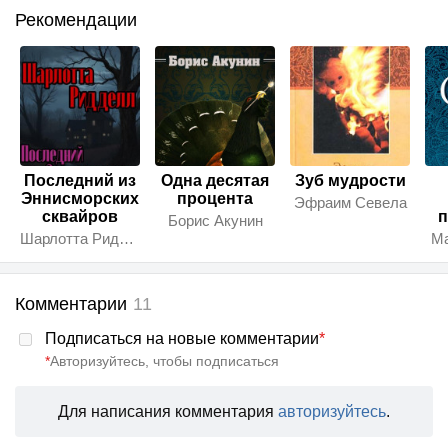
Рекомендации
Последний из
Одна десятая
Зуб мудрости
Эннисморских
процента
Эфраим Севела
сквайров
п
Борис Акунин
Шарлотта Ридделл
Ма
Комментарии
11
Подписаться на новые комментарии
*
*
Авторизуйтесь, чтобы подписаться
Для написания комментария
авторизуйтесь
.