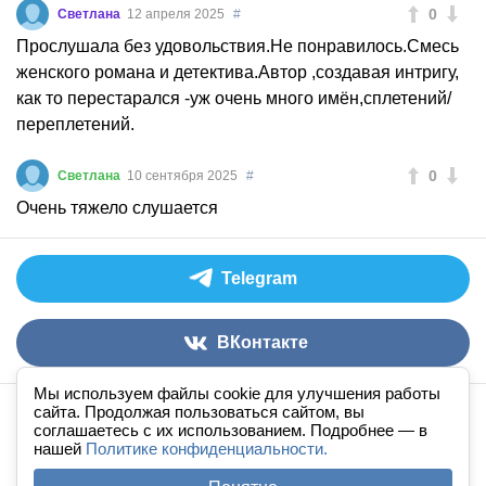
0
Светлана
12 апреля 2025
#
Прослушала без удовольствия.Не понравилось.Смесь
женского романа и детектива.Автор ,создавая интригу,
как то перестарался -уж очень много имён,сплетений/
переплетений.
0
Светлана
10 сентября 2025
#
Очень тяжело слушается
Telegram
ВКонтакте
Мы используем файлы cookie для улучшения работы
сайта. Продолжая пользоваться сайтом, вы
Аудиокниги слушать онлайн
книга
в
ухе
© 2026
соглашаетесь с их использованием. Подробнее — в
По всем вопросам:
admin@knigavuhe.ru
нашей
Политике конфиденциальности.
FAQ
·
Правила сайта
·
Добавить книгу
·