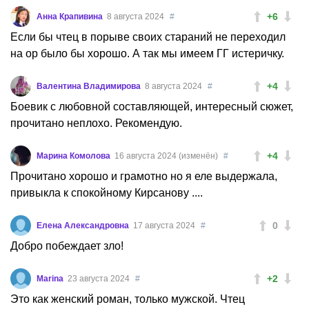
+6
Анна Крапивина
8 августа 2024
#
Если бы чтец в порыве своих стараний не переходил
на ор было бы хорошо. А так мы имеем ГГ истеричку.
+4
Валентина Владимирова
8 августа 2024
#
Боевик с любовной составляющей, интересный сюжет,
прочитано неплохо. Рекомендую.
+4
Марина Комолова
16 августа 2024 (изменён)
#
Прочитано хорошо и грамотно но я еле выдержала,
привыкла к спокойному Кирсанову ....
0
Елена Александровна
17 августа 2024
#
Добро побеждает зло!
+2
Marina
23 августа 2024
#
Это как женский роман, только мужской. Чтец