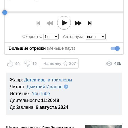
Скорость:
Автопауза:
Большие отрезки
(меньше пауз)
Большие
На полку
207
43k
40
12
Жанр:
Детективы и триллеры
Читает:
Дмитрий Иванов
Источник:
YouTube
Длительность:
11:26:48
Добавлена:
6 августа 2024