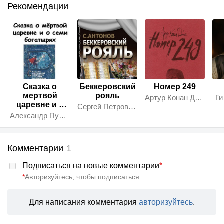
Рекомендации
Сказка о
Беккеровский
Номер 249
мертвой
рояль
Артур Конан Дойл
Ги
царевне и о
Сергей Петрович Антонов
семи
Александр Пушкин
богатырях
Комментарии
1
Подписаться на новые комментарии
*
*
Авторизуйтесь, чтобы подписаться
Для написания комментария
авторизуйтесь
.