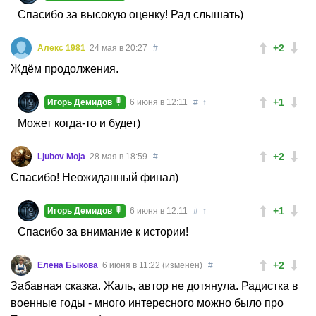
Спасибо за высокую оценку! Рад слышать)
+2
Алекс 1981
24 мая в 20:27
#
Ждём продолжения.
+1
Игорь Демидов
6 июня в 12:11
#
↑
Может когда-то и будет)
+2
Ljubov Moja
28 мая в 18:59
#
Спасибо! Неожиданный финал)
+1
Игорь Демидов
6 июня в 12:11
#
↑
Спасибо за внимание к истории!
+2
Елена Быкова
6 июня в 11:22 (изменён)
#
Забавная сказка. Жаль, автор не дотянула. Радистка в
военные годы - много интересного можно было про