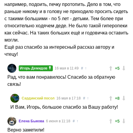
например, подоить, печку протопить. Дело в том, что
раньше никому и в голову не приходило просить сидеть
с такими большими - по 5 лет - детьми. Тем более при
относительно ходячем деде. Не было такой гиперопеки
как сейчас. На таких больших ещё и годовичка оставить
могли.
Ещё раз спасибо за интересный рассказ автору и
чтецу!
+5
Игорь Демидов
16 мая в 11:49
#
↑
Рад, что вам понравилось! Спасибо за обратную
связь!
+8
Сардинский посол
16 мая в 17:18
#
↑
И Вам, Игорь, большое спасибо за Вашу работу!
+5
Елена Быкова
6 июня в 11:18
#
↑
Верно заметили!