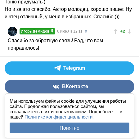
Тоню придумать )
Но и за это спасибо. Автор молодец, хорошо пишет. Ну
и чтец отличный, у меня в избранных. Спасибо )))
+2
Игорь Демидов
6 июня в 12:11
#
↑
Спасибо за обратную связь! Рад, что вам
понравилось!
Telegram
ВКонтакте
Мы используем файлы cookie для улучшения работы
сайта. Продолжая пользоваться сайтом, вы
Аудиокниги слушать онлайн
книга
в
ухе
© 2026
соглашаетесь с их использованием. Подробнее — в
По всем вопросам:
admin@knigavuhe.ru
нашей
Политике конфиденциальности.
FAQ
·
Правила сайта
·
Добавить книгу
·
Понятно
Полная версия
·
Новый дизайн