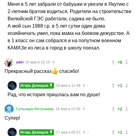
Меня в 5 лет забрали от бабушки и увезли в Якутию с
2-летним братом водиться. Родители на строительстве
Вилюйской ГЭС работали, садика не было.
А мой сын 1988 г.р. в 5 лет сутки один дома
хозяйничать умел, пока мама на боевом дежурстве. А
в 1 класс он сам собрался и на попутном военном
КАМАЗе из леса в город в школу поехал.
+6
adel
16 мая в 10:19
#
Прекрасный рассказ
спасибо!
+1
Игорь Демидов
16 мая в 11:48
#
↑
Рад, что история пришлась вам по душе!
+2
Гульнара Нетунаева
16 мая в 15:06
#
Супер!
+1
Игорь Демидов
17 мая в 06:51
#
↑