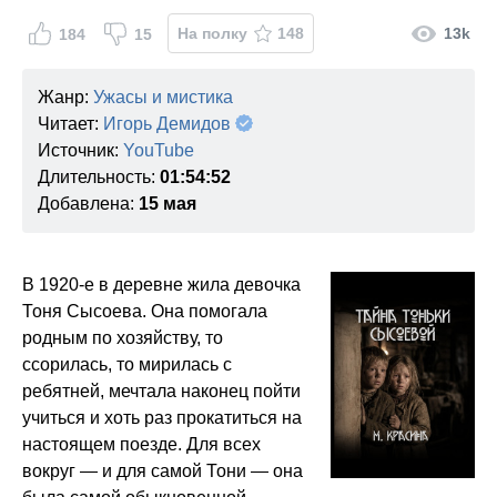
На полку
148
13k
184
15
Жанр:
Ужасы и мистика
Читает:
Игорь Демидов
Источник:
YouTube
Длительность:
01:54:52
Добавлена:
15 мая
В 1920-е в деревне жила девочка
Тоня Сысоева. Она помогала
родным по хозяйству, то
ссорилась, то мирилась с
ребятней, мечтала наконец пойти
учиться и хоть раз прокатиться на
настоящем поезде. Для всех
вокруг — и для самой Тони — она