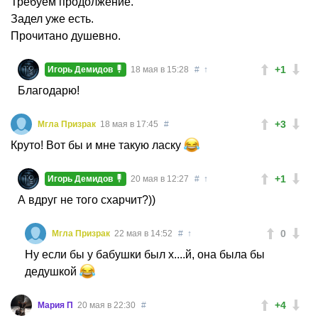
Требуем продолжение.
Задел уже есть.
Прочитано душевно.
+1
Игорь Демидов
18 мая в 15:28
#
↑
Благодарю!
+3
Мгла Призрак
18 мая в 17:45
#
Круто! Вот бы и мне такую ласку
+1
Игорь Демидов
20 мая в 12:27
#
↑
А вдруг не того схарчит?))
0
Мгла Призрак
22 мая в 14:52
#
↑
Ну если бы у бабушки был х....й, она была бы
дедушкой
+4
Мария П
20 мая в 22:30
#