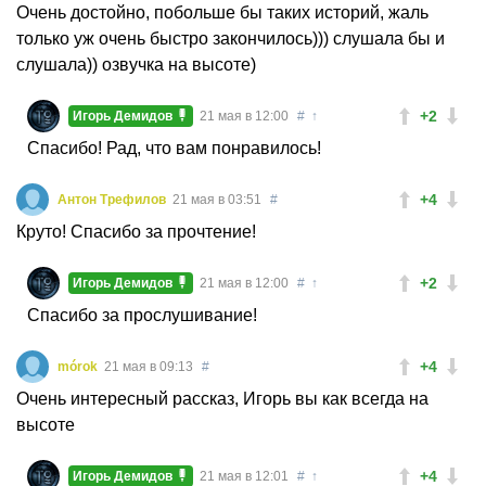
Очень достойно, побольше бы таких историй, жаль
только уж очень быстро закончилось))) слушала бы и
слушала)) озвучка на высоте)
+2
Игорь Демидов
21 мая в 12:00
#
↑
Спасибо! Рад, что вам понравилось!
+4
Антон Трефилов
21 мая в 03:51
#
Круто! Спасибо за прочтение!
+2
Игорь Демидов
21 мая в 12:00
#
↑
Спасибо за прослушивание!
+4
mórok
21 мая в 09:13
#
Очень интересный рассказ, Игорь вы как всегда на
высоте
+4
Игорь Демидов
21 мая в 12:01
#
↑