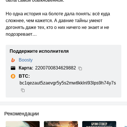
была самой обыкновенной.
Но одна история на болоте дала понять: всё куда
сложнее, чем кажется. А давние тайны умеют
догонять даже тех, кто о них ничего не знает и не
подозревает…
Поддержите исполнителя
Boosty
Карта:
2200700834629882
BTC:
bc1qezaut5zaevgr5y5s2mwtlkklnl93lps9h74y7s
Рекомендации