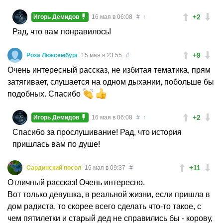
+2
Игорь Демидов
16 мая в 06:08
#
↑
Рад, что вам понравилось!
+9
Роза Люксембург
15 мая в 23:55
#
Очень интересный рассказ, не избитая тематика, прям
затягивает, слушается на одном дыхании, побольше бы
подобных. Спасибо
+2
Игорь Демидов
16 мая в 06:08
#
↑
Спасибо за прослушивание! Рад, что история
пришлась вам по душе!
+11
Сардинский посол
16 мая в 09:37
#
Отличный рассказ! Очень интересно.
Вот только девушка, в реальной жизни, если пришла в
дом радиста, то скорее всего сделать что-то такое, с
чем пятилетки и старый дед не справились бы - корову,