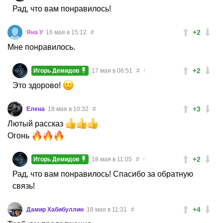
Рад, что вам понравилось!
+2
Яна У
16 мая в 15:12
#
Мне понравилось.
+2
Игорь Демидов
17 мая в 06:51
#
↑
Это здорово!
+3
Елена
18 мая в 10:32
#
Лютый рассказ
Огонь
+2
Игорь Демидов
18 мая в 11:05
#
↑
Рад, что вам понравилось! Спасибо за обратную
связь!
+4
Дамир Хабибуллин
18 мая в 11:31
#