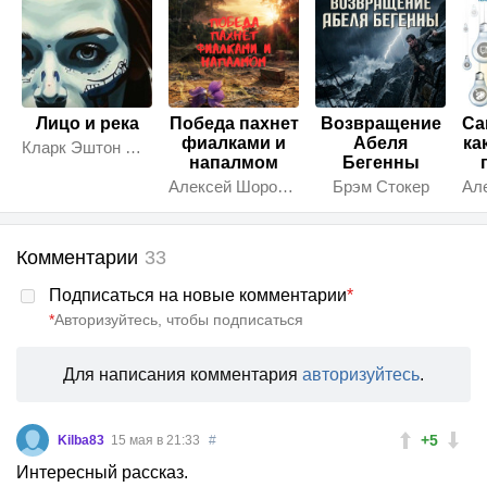
Лицо и река
Победа пахнет
Возвращение
Са
фиалками и
Абеля
ка
Кларк Эштон Смит
напалмом
Бегенны
Алексей Шорохов
Брэм Стокер
Комментарии
33
Подписаться на новые комментарии
*
*
Авторизуйтесь, чтобы подписаться
Для написания комментария
авторизуйтесь
.
+5
Kilba83
15 мая в 21:33
#
Интересный рассказ.