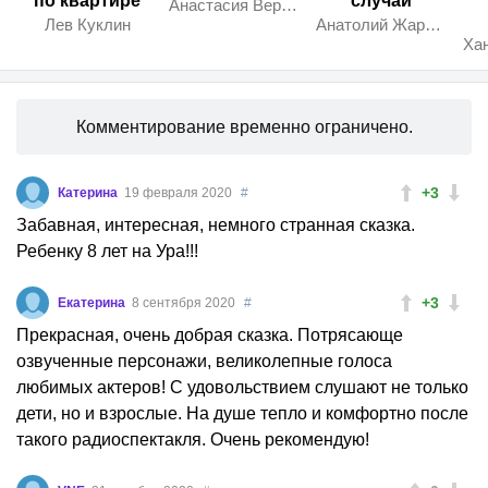
по квартире
случай
Анастасия Вербицкая
Лев Куклин
Анатолий Жаренов
л
Комментирование временно ограничено.
+3
Катерина
19 февраля 2020
#
Забавная, интересная, немного странная сказка.
Ребенку 8 лет на Ура!!!
+3
Екатерина
8 сентября 2020
#
Прекрасная, очень добрая сказка. Потрясающе
озвученные персонажи, великолепные голоса
любимых актеров! С удовольствием слушают не только
дети, но и взрослые. На душе тепло и комфортно после
такого радиоспектакля. Очень рекомендую!