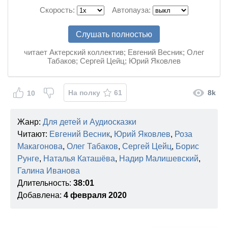
Скорость:
Автопауза:
Слушать полностью
читает Актерский коллектив; Евгений Весник; Олег
Табаков; Сергей Цейц; Юрий Яковлев
На полку
61
8k
10
Жанр:
Для детей и Аудиосказки
Читают:
Евгений Весник
,
Юрий Яковлев
,
Роза
Макагонова
,
Олег Табаков
,
Сергей Цейц
,
Борис
Рунге
,
Наталья Каташёва
,
Надир Малишевский
,
Галина Иванова
Длительность:
38:01
Добавлена:
4 февраля 2020