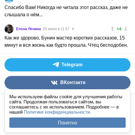
Спасибо Вам! Никогда не читала этот рассказ, даже не
слышала о нём...
+4
Елена Ленина
30 июня в 11:57
#
Как же здорово, Бунин мастер коротких рассказов, 15
минут и вся жизнь как будто прошла. Чтец бесподобен.
Telegram
ВКонтакте
Мы используем файлы cookie для улучшения работы
сайта. Продолжая пользоваться сайтом, вы
Аудиокниги слушать онлайн
книга
в
ухе
© 2026
соглашаетесь с их использованием. Подробнее — в
нашей
По всем вопросам:
Политике конфиденциальности.
admin@knigavuhe.ru
FAQ
·
Правила сайта
·
Добавить книгу
·
Понятно
Полная версия
·
Новый дизайн