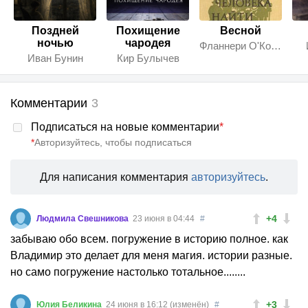
Поздней
Похищение
Весной
ночью
чародея
Фланнери О'Коннор
Иван Бунин
Кир Булычев
Комментарии
3
Подписаться на новые комментарии
*
*
Авторизуйтесь, чтобы подписаться
Для написания комментария
авторизуйтесь
.
+4
Людмила Свешникова
23 июня в 04:44
#
забываю обо всем. погружение в историю полное. как
Владимир это делает для меня магия. истории разные.
но само погружение настолько тотальное........
+3
Юлия Беликина
24 июня в 16:12 (изменён)
#