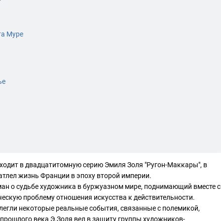
та Муре
ье
входит в двадцатитомную серию Эмиля Золя "Ругон-Маккары", в
атлел жизнь Франции в эпоху второй империи.
роман о судьбе художника в буржуазном мире, поднимающий вместе с
ческую проблему отношения искусства к действительности.
 легли некоторые реальные события, связанные с полемикой,
х прошлого века Э.Золя вел в защиту группы художников-