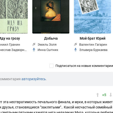
Иду на грозу
Добыча
Мой брат Юрий
ниил Гранин
Эмиль Золя
Валентин Гагарин
чеслав Задворных
Инна Сытник
Эльвира Буркаева
Подписаться на новые комментари
комментария
авторизуйтесь
.
+5
 эта неотвратимость печального финала, и муки, в которых живет
 и друзья, становящиеся "заклятыми".. Какой несчастный семейный
ми светлыми пятнами кажется чета недалеких Мурэ, которые любили