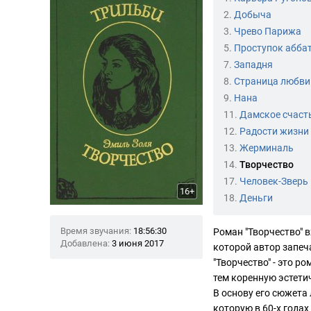
2.
Добыча
3.
Чрево Парижа
5.
Проступок абба
7.
Западня
8.
Страница любви
9.
Нана
11.
Дамское счаст
12.
Радости жизни
13.
Жерминаль
14.
Творчество
17.
Человек-Зверь
16+
18.
Деньги
Время звучания:
18:56:30
Роман "Творчество" 
Добавлена:
3 июня 2017
которой автор запеч
"Творчество" - это 
тем коренную эстети
В основу его сюжета
которую в 60-х года