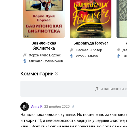
Вавилонская
Барракуда forever
библиотека
Паскаль Рютер
Да
Хорхе Луис Борхес
Игорь Гмыза
Вя
Михаил Соломонов
Комментарии
3
Для написания 
Anna K
22 ноября 2020
#
Начало показалось скучным. Но постепенно захватывает
и творит ГГ, и невозможность вернуть ушедшее счастье,
клан. Всех книг серии ещё не прочитала, но пока самы