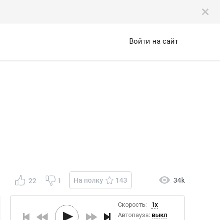
Войти на сайт
На полку
143
34k
22
1
Скорость:
1x
Автопауза:
выкл