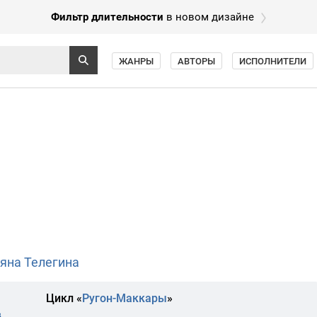
Фильтр длительности
в новом дизайне
ЖАНРЫ
АВТОРЫ
ИСПОЛНИТЕЛИ
яна Телегина
Цикл «
Ругон-Маккары
»
в