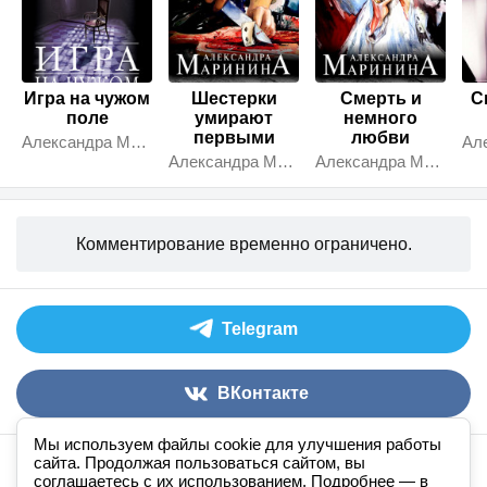
Игра на чужом
Шестерки
Смерть и
С
поле
умирают
немного
первыми
любви
Александра Маринина
Александра Маринина
Александра Маринина
Комментирование временно ограничено.
Telegram
ВКонтакте
Мы используем файлы cookie для улучшения работы
сайта. Продолжая пользоваться сайтом, вы
Аудиокниги слушать онлайн
книга
в
ухе
© 2026
соглашаетесь с их использованием. Подробнее — в