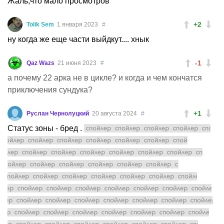
Жаль,что мало просмотров
+2
Tolik Sem
1 января 2023
#
ну когда же еще части выйдкут.... хнык
-1
Qaz Wazs
21 июня 2023
#
а почему 22 арка не в цикле? и когда и чем кончатся
приключения сундука?
+1
Руслан Чернолуцкий
20 августа 2024
#
Статус зоны - бред .
С максимальными уровнями всех
навыков монаха , она должна была совершить "
прорыв" . И достичь уровня выше ста. Как мы знаем
именно прокачка всех навыков профессии до
максимального уровня требуется для прорыва без
наставника . А так же что 100 уровень не максимально
допустимый . Поскольку Эдвард Ален хочет достигнуть
двухсотого , чтобы стать "вечным" или "безсмертным"