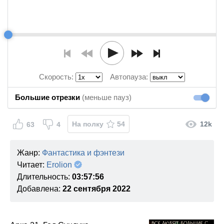
Скорость:
Автопауза:
Большие отрезки
(меньше пауз)
Большие
На полку
54
12k
63
4
Жанр:
Фантастика и фэнтези
Читает:
Erolion
Длительность:
03:57:56
Добавлена:
22 сентября 2022