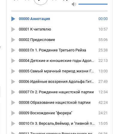
00000 Аннотация
00:00
00001 К читателю
10:57
00002 Предисловие
55:06
е
00003 Гл 1. Рождение Третьего Рейха
25:38
и
00004 Детские и юношеские годы Адольфа Гитлера
22:13
00005 Самый мрачный период жизни Гитлера
13:00
00006 Идейные воззрения Адольфа Гитлера
27:49
00007 Гл 2. Рождение нацистской партии
12:34
00008 Образование нацистской партии
42:24
00009 Восхождение ''фюрера''
24:21
00010 Гл 3. Версаль,Веймар, и ''пивной путч''
15:05
00011 Теневая сторона Версальского договора
06:36