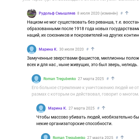
↑
Рудольф Смышляев
8 июля 2020 (изменён)
#
Нацизм не мог существовать без реванша, т.е. восста
образованными после 1918 года новых государствам
наций, их союзников и покровителей на других контин
↑
Марина К.
30 июля 2020
#
Замученные зверствами фашистов, миллионны положивш
всех и для нас , ныне живущих, это был зверь, нелюд
↑
Roman Tregubenko
27 марта 2025
#
Его больное стремление к уничтожению людей не отм
размах с которым он действовал, говорит о многом
↑
Марина К.
27 марта 2025
#
Чтобы массово убивать людей, необязательно бы
некие организаторские способности.
↑
Roman Tregubenko
27 марта 2025
#