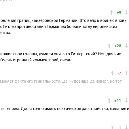
+9
новления границ кайзеровской Германии. Это вело к войне с вновь
и. Гитлер противоставил Германию большинству европейских
ентах.
+28
ие свои головы, думали они , что Гитлер гений? Нет, для них
ь. Очень странный комментарий, очень.
-7
еняет факта его гениальности. Да, чудовище, да изверг, но тот
.
+11
ть гением. Достаточно иметь психическое расстройство, желание 
-1