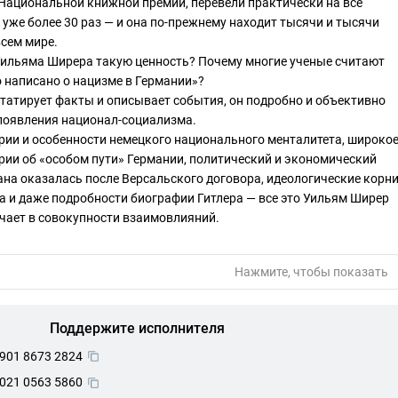
 Национальной книжной премии, перевели практически на все
 уже более 30 раз — и она по-прежнему находит тысячи и тысячи
всем мире.
Уильяма Ширера такую ценность? Почему многие ученые считают
о написано о нацизме в Германии»?
статирует факты и описывает события, он подробно и объективно
появления национал-социализма.
рии и особенности немецкого национального менталитета, широко
рии об «особом пути» Германии, политический и экономический
рана оказалась после Версальского договора, идеологические корн
 и даже подробности биографии Гитлера — все это Уильям Ширер
учает в совокупности взаимовлияний.
Нажмите, чтобы показать
Поддержите исполнителя
901 8673 2824
021 0563 5860