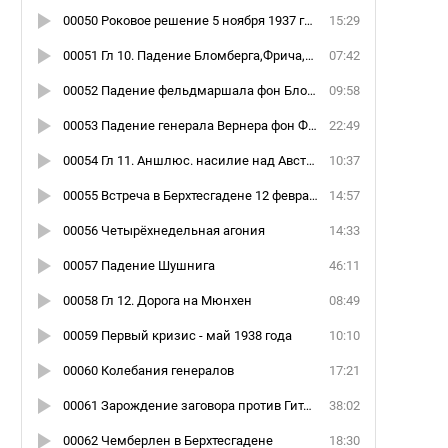
00050 Роковое решение 5 ноября 1937 года
15:29
00051 Гл 10. Падение Бломберга,Фрича,Нейрата и Шахта
07:42
00052 Падение фельдмаршала фон Бломберга
09:58
00053 Падение генерала Вернера фон Фрича
22:49
00054 Гл 11. Аншлюс. насилие над Австрией
10:37
00055 Встреча в Берхтесгадене 12 февраля 1938 года
14:57
00056 Четырёхнедельная агония
14:33
00057 Падение Шушнига
46:11
00058 Гл 12. Дорога на Мюнхен
08:49
00059 Первый кризис - май 1938 года
10:10
00060 Колебания генералов
17:21
00061 Зарождение заговора против Гитлера
38:02
00062 Чемберлен в Берхтесгадене
18:30