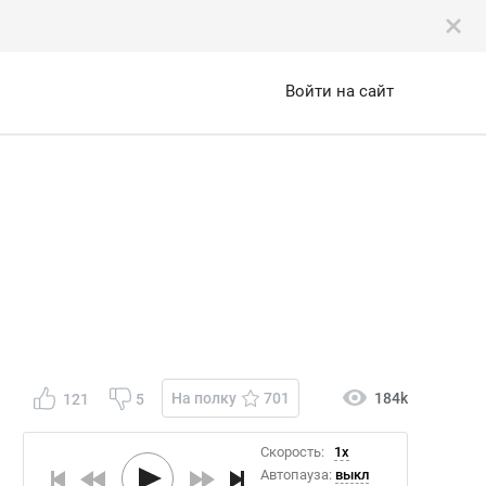
Войти на сайт
На полку
701
184k
121
5
Скорость:
1x
Автопауза:
выкл