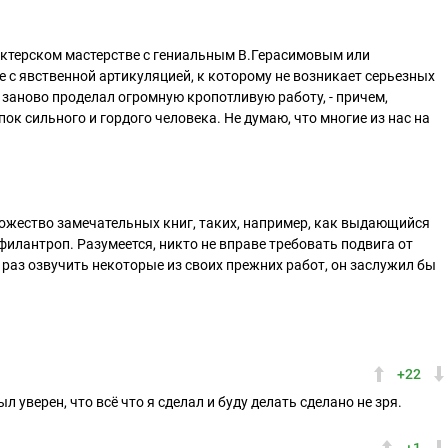
 актерском мастерстве с гениальным В.Герасимовым или
е с явственной артикуляцией, к которому не возникает серьезных
 заново проделал огромную кропотливую работу, - причем,
к сильного и гордого человека. Не думаю, что многие из нас на
ожество замечательных книг, таких, например, как выдающийся
филантроп. Разумеется, никто не вправе требовать подвига от
раз озвучить некоторые из своих прежних работ, он заслужил бы
+22
л уверен, что всё что я сделал и буду делать сделано не зря.
+1