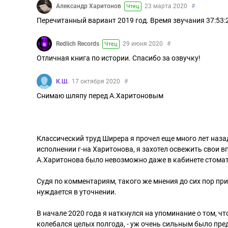
Александр Харитонов
23 марта 2020
#
Чтец
Перечитанный вариант 2019 год. Время звучания 37:53:
Redlich Records
29 июня 2020
#
Чтец
Отличная книга по истории. Спасибо за озвучку!
К.Ш.
17 октября 2020
#
Снимаю шляпу перед А.Харитоновым
Классический труд Ширера я прочел еще много лет наза
исполнении г-на Харитонова, я захотел освежить свои вп
А.Харитонова было невозможно даже в кабинете стомато
Судя по комментариям, такого же мнения до сих пор пр
нуждается в уточнении.
В начале 2020 года я наткнулся на упоминание о том, 
колебался целых полгода, - уж очень сильным было пред