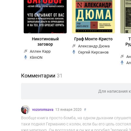
Никотиновый
Граф Монте-Кристо
Т
заговор
Ру
Александр Дюма
Аллен Карр
Сергей Кирсанов
Ан
KlimON
Ал
Комментарии
31
Для написания 
vozoromsava
13 января 2020
#
Вообще книга просто бомба, на одном дыхании слушается
таки поднял Германию с колен, если бы его цель состоял
уже черезчур. Он воссоздал и он же и погубил "великий 3