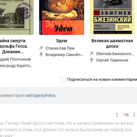
айна смерти
Эдем
Великая шахматная
дольфа Гесса.
доска
Станислав Лем
Дневник
Збигнев Бжезинский
Владимир Самойлов
надзирателя
дрей Плотников
Сергей Ларионов
ександр Харитонов
Подписаться на новые комментари
комментария
авторизуйтесь
.
-16
. Гитлер Гений просто нет слов. Но в начале правления он же все
а только в этом, то я думаю что он был бы лучшим, но террор это
й рейх"