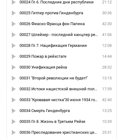
00024 Гл 6. Последние дни республики
21:12
00025 Гитлер против Гинденбурга
30:36
00026 Фиаско Франца фон Папена
42:30
00027 Шлейхер - последний канцлер республики
41:06
00028 Гл 7. Нацификация Германии
12:08
00029 Пожар в рейхстаге
14:44
00030 Унификация рейха
28:32
00031 ''Второй революции не будет!''
13:15
и
00032 Истоки нацистской внешней политики
17:59
00033 ''Кровавая чистка''30 июня 1934 года
42:40
00034 Смерть Гинденбурга
13:25
00035 Гл 8. Жизнь в Третьем Рейхе
10:39
00036 Преследование христианских церквей
25:31