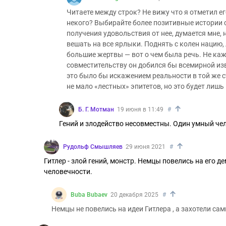
Читаете между строк? Не вижу что я отметил е
некого? Выбирайте более позитивные истории 
получения удовольствия от нее, думается мне,
вешать на все ярлыки. Поднять с колен нацию,
большие жертвы — вот о чем была речь. Не каж
совместительству он добился бы всемирной изв
это было бы искажением реальности в той же с
не мало «лестных» эпитетов, но это будет лиш
↑
Б. Г. Мотман
19 июня в 11:49
#
Гений и злодейство несовместны. Один умный чел
↑
Рудольф Смышляев
29 июня 2021
#
Гитлер - злой гений, монстр. Немцы повелись на его 
человечности.
↑
Buba Bubaev
20 декабря 2025
#
Немцы не повелись на идеи Гитлера , а захотели са