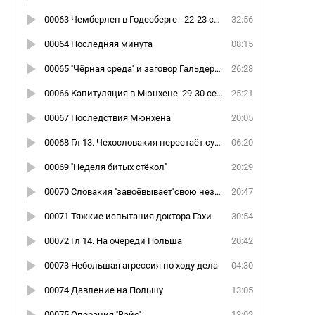
00063 Чемберлен в Годесберге - 22-23 сентября
32:56
00064 Последняя минута
08:15
00065 ''Чёрная среда'' и заговор Гальдера против Гитлера
26:28
00066 Капитуляция в Мюнхене. 29-30 сентября 1938года
25:21
00067 Последствия Мюнхена
20:05
00068 Гл 13. Чехословакия перестаёт существовать
06:20
00069 ''Неделя битых стёкол''
20:29
00070 Словакия ''завоёвывает''свою независимость
20:47
00071 Тяжкие испытания доктора Гахи
30:54
00072 Гл 14. На очереди Польша
20:42
00073 Небольшая агрессия по ходу дела
04:30
00074 Давление на Польшу
13:05
00075 Операция ''Вайс''
13:02