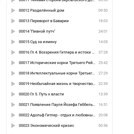
00012 Разделённый дом
09:50
00013 Переворот в Баварии
18:03
00014 ''Пивной путч''
24:01
00015 Суд за измену
14:05
00016 Гл 4. Воззрения Гитлера и истоки Третьего Рейха
37:28
00017 Исторические корни Третьего Рейха
25:42
00018 Интеллектуальные корни Третьего Рейха
27:29
00019 Необычайная жизнь и творчество Х.С.Чемберлена
32:39
00020 Гл 5. Путь к власти
13:39
00021 Появление Пауля Йозефа Геббельса
16:51
00022 Адольф Гитлер - отдых и любовные истории
20:08
00023 Экономический кризис
50:56