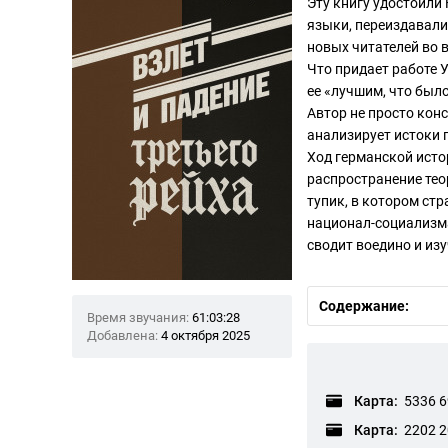
Эту книгу удостоили
языки, переиздавали
новых читателей во 
Что придает работе 
ее «лучшим, что был
Автор не просто кон
анализирует истоки 
Ход германской исто
распространение тео
тупик, в котором ст
национал-социализма
сводит воедино и из
Содержание:
Время звучания:
61:03:28
Добавлена:
4 октября 2025
Карта:
5336 6
Карта:
2202 2