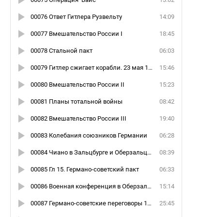
00076 Ответ Гитлера Рузвельту
14:09
00077 Вмешательство России I
18:45
00078 Стальной пакт
06:03
00079 Гитлер сжигает корабли. 23 мая 1939 года
15:46
00080 Вмешательство России II
15:23
00081 Планы тотальной войны
08:42
00082 Вмешательство России III
19:40
00083 Колебания союзников Германии
06:28
00084 Чиано в Зальцбурге и Оберзальцберге 11,12,13 августа
08:39
00085 Гл 15. Германо-советский пакт
06:33
00086 Военная конференция в Оберзальцберге 14 августа
15:14
00087 Германо-советские переговоры 15-21 августа 1939 года
25:45