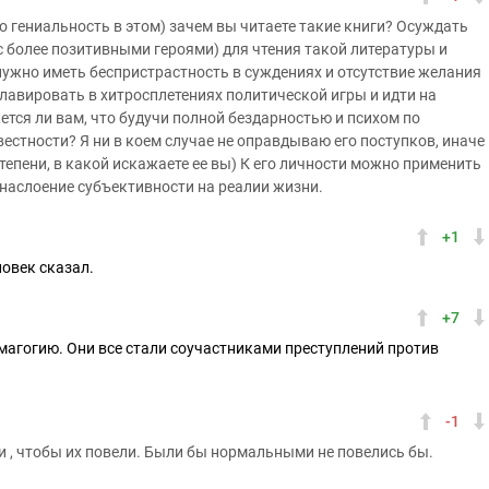
го гениальность в этом) зачем вы читаете такие книги? Осуждать
с более позитивными героями) для чтения такой литературы и
 нужно иметь беспристрастность в суждениях и отсутствие желания
 лавировать в хитросплетениях политической игры и идти на
ется ли вам, что будучи полной бездарностью и психом по
естности? Я ни в коем случае не оправдываю его поступков, иначе
тепени, в какой искажаете ее вы) К его личности можно применить
ь наслоение субъективности на реалии жизни.
+1
овек сказал.
+7
демагогию. Они все стали соучастниками преступлений против
-1
ми , чтобы их повели. Были бы нормальными не повелись бы.