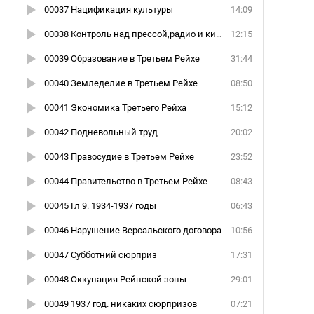
00037 Нацификация культуры
14:09
00038 Контроль над прессой,радио и кино
12:15
00039 Образование в Третьем Рейхе
31:44
00040 Земледелие в Третьем Рейхе
08:50
00041 Экономика Третьего Рейха
15:12
00042 Подневольный труд
20:02
00043 Правосудие в Третьем Рейхе
23:52
00044 Правительство в Третьем Рейхе
08:43
00045 Гл 9. 1934-1937 годы
06:43
00046 Нарушение Версальского договора
10:56
00047 Субботний сюрприз
17:31
и
00048 Оккупация Рейнской зоны
29:01
00049 1937 год. никаких сюрпризов
07:21