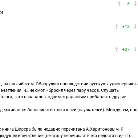
+8
24
+13
+27
д, на английском. Обнаружив впоследствии русскую аудиоверсию в
ечатления, и… не смог, - бросил через пару часов. Слушать
лога, - это означало к одним страданиям прибавлять другие.
идерживается большинство читателей (слушателей). Между тем, оно
что книга Ширера была недавно перечитана А.Харитоновым. Я
ыдущее впечатление (не стану перечислять его недостатки,- кто