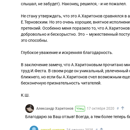
слышал, не забудет). Наконец, решился, - и не пожалел.
Не стану утверждать, что это А.Харитонов сравнялся в
Е.Терновским. Но это очень хорошее, внятное исполнени
претензий. Особенно меня поразило то, что А.Харитонов
добровольно и бескорыстно. Это – мужественный поступо
это способны.
Глубокое уважение и искренняя благодарность.
В заключение замечу, что А.Харитоновым прочитано мн
труд И.Феста. В своем роде он уникальный, увлеченный 
ближнего, но если бы А.Харитонов счел возможным еще 
бесконечную признательность читателей.
К.Ш.
↑
Александр Харитонов
17 октября 2020
#
Чтец
Благодарю за Ваш отзыв! Всегда, а тем более теперь бы
↑
сергей шипеев
24 августа 2025
#