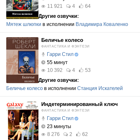
11 921
4
64
Другие озвучки:
Мятеж шлюпки
в исполнении
Владимира Коваленко
Беличье колесо
ФАНТАСТИКА И ФЭНТЕЗИ
Гарри Стил
55 минут
10 392
4
53
Другие озвучки:
Беличье колесо
в исполнении
Станция Искателей
Индетерминированный ключ
ФАНТАСТИКА И ФЭНТЕЗИ
Гарри Стил
23 минуты
8 276
2
62