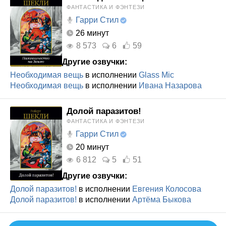
ФАНТАСТИКА И ФЭНТЕЗИ
Гарри Стил
26 минут
8 573
6
59
Другие озвучки:
Необходимая вещь
в исполнении
Glass Mic
Необходимая вещь
в исполнении
Ивана Назарова
Долой паразитов!
ФАНТАСТИКА И ФЭНТЕЗИ
Гарри Стил
20 минут
6 812
5
51
Другие озвучки:
Долой паразитов!
в исполнении
Евгения Колосова
Долой паразитов!
в исполнении
Артёма Быкова