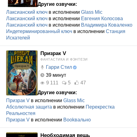
Другие озвучки:
Лаксианский ключ
в исполнении
Glass Mic
Лаксианский ключ
в исполнении
Евгения Колосова
Лаксианский ключ
в исполнении
Владимира Коваленко
Индетерминированный ключ
в исполнении
Станция
Искателей
Призрак V
ФАНТАСТИКА И ФЭНТЕЗИ
Гарри Стил
39 минут
9 111
5
47
Другие озвучки:
Призрак V
в исполнении
Glass Mic
Абсолютная защита
в исполнении
Перекрестка
Реальностея
Призрак V
в исполнении
Bookвально
Необходимая вещь