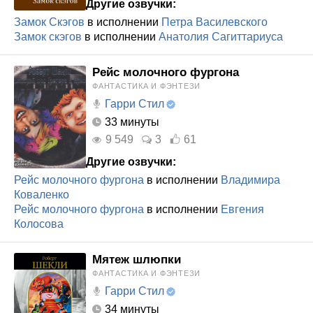
Другие озвучки:
Замок Скэгов
в исполнении
Петра Василевского
Замок скэгов
в исполнении
Анатолия Сагиттариуса
Рейс молочного фургона
ФАНТАСТИКА И ФЭНТЕЗИ
Гарри Стил
33 минуты
9 549
3
61
Другие озвучки:
Рейс молочного фургона
в исполнении
Владимира
Коваленко
Рейс молочного фургона
в исполнении
Евгения
Колосова
Мятеж шлюпки
ФАНТАСТИКА И ФЭНТЕЗИ
Гарри Стил
34 минуты