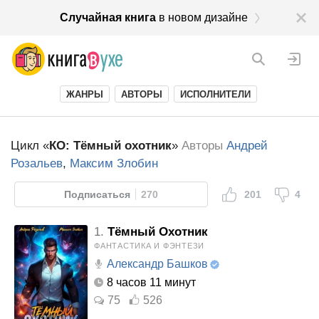
Случайная книга
в новом дизайне
ЖАНРЫ
АВТОРЫ
ИСПОЛНИТЕЛИ
Цикл «
КО: Тёмный охотник
»
Авторы
Андрей
Розальев
,
Максим Злобин
Подписаться
270
201
4
1.
Тёмный Охотник
ФАНТАСТИКА И ФЭНТЕЗИ
Александр Башков
8 часов 11 минут
75
526