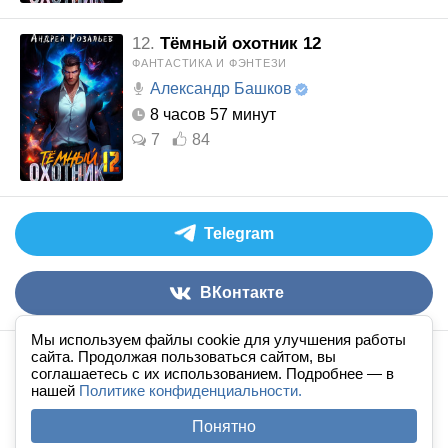
12.
Тёмный охотник 12
ФАНТАСТИКА И ФЭНТЕЗИ
Александр Башков
8 часов 57 минут
7
84
Telegram
ВКонтакте
Мы используем файлы cookie для улучшения работы
сайта. Продолжая пользоваться сайтом, вы
Аудиокниги слушать онлайн
книга
в
ухе
© 2026
соглашаетесь с их использованием. Подробнее — в
нашей
По всем вопросам:
Политике конфиденциальности.
admin@knigavuhe.ru
FAQ
·
Правила сайта
·
Добавить книгу
·
Понятно
Полная версия
·
Новый дизайн