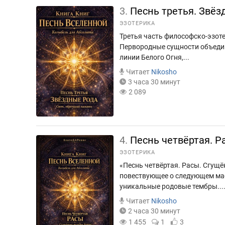
3.
Песнь третья. Звёз
ЭЗОТЕРИКА
Третья часть философско-эзот
Первородные сущности объедин
линии Белого Огня,...
Читает
Nikosho
3 часа 30 минут
2 089
4.
Песнь четвёртая. 
ЭЗОТЕРИКА
«Песнь четвёртая. Расы. Сгущё
повествующее о следующем мас
уникальные родовые тембры...
Читает
Nikosho
2 часа 30 минут
1 455
1
3