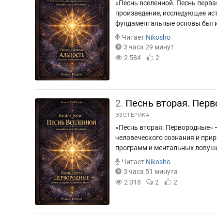
«Песнь вселенной. Песнь перв
произведение, исследующее ис
фундаментальные основы бытия,
Читает
Nikosho
3 часа 29 минут
2 584
2
2.
Песнь вторая. Перв
ЭЗОТЕРИКА
«Песнь вторая. Первородные» 
человеческого сознания и при
программ и ментальных ловушек
Читает
Nikosho
3 часа 51 минута
2 018
2
2