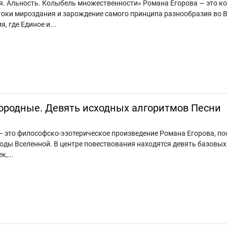
ая. Альность. Колыбель множественности» Романа Егорова — это 
токи мироздания и зарождение самого принципа разнообразия во В
 где Единое и...
ородные. Девять исходных алгоритмов Песни
— это философско-эзотерическое произведение Романа Егорова, 
роды Вселенной. В центре повествования находятся девять базов
,...