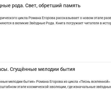
дные рода. Свет, обретший память
ерического цикла Романа Егорова рассказывает о новом этапе раз
яются в великие Звёздные Рода. Книга погружает читателя в ист
Расы. Сгущённые мелодии бытия
нные мелодии бытия» Романа Егорова из цикла «Песнь вселенной»
штабном этапе космической эволюции, где изначальные звёздные 
.