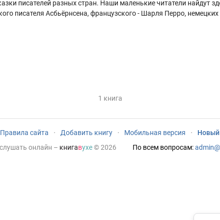
казки писателей разных стран. Наши маленькие читатели найдут зд
ого писателя Асбьёрнсена, французского - Шарля Перро, немецких 
1 книга
Правила сайта
·
Добавить книгу
·
Мобильная версия
·
Новый
 слушать онлайн
–
книга
в
ухе
© 2026
По всем вопросам:
admin@