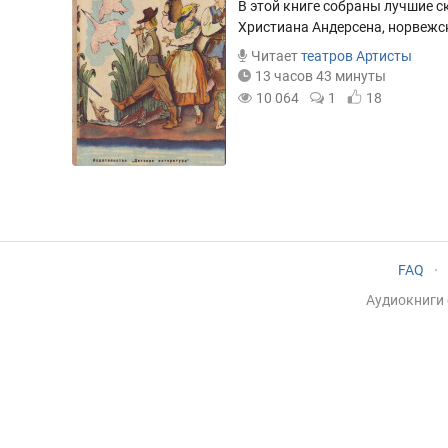
В этой книге собраны лучшие с
Христиана Андерсена, норвежск
Читает
теaтров Артисты
13 часов 43 минуты
10 064
1
18
FAQ
·
Аудиокниги