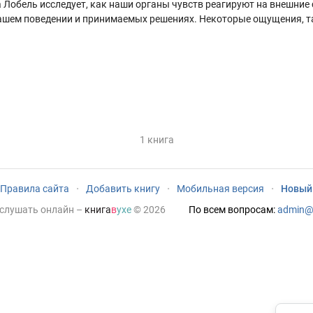
Лобель исследует, как наши органы чувств реагируют на внешние с
ашем поведении и принимаемых решениях. Некоторые ощущения, так
1 книга
Правила сайта
·
Добавить книгу
·
Мобильная версия
·
Новый
 слушать онлайн
–
книга
в
ухе
© 2026
По всем вопросам:
admin@