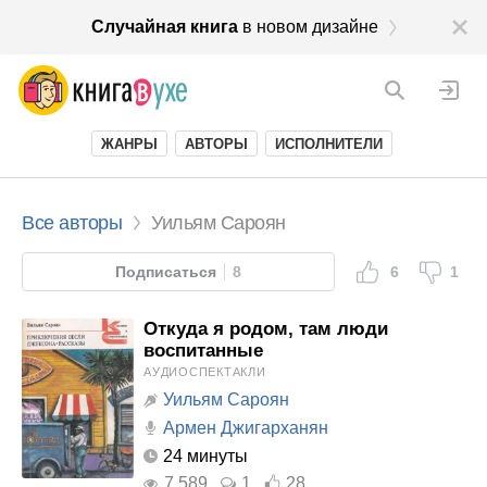
Случайная книга
в новом дизайне
ЖАНРЫ
АВТОРЫ
ИСПОЛНИТЕЛИ
Все авторы
Уильям Сароян
Подписаться
8
6
1
Откуда я родом, там люди
воспитанные
АУДИОСПЕКТАКЛИ
Уильям Сароян
Армен Джигарханян
24 минуты
7 589
1
28