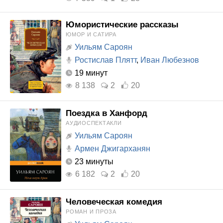
Юмористические рассказы
ЮМОР И САТИРА
Уильям Сароян
Ростислав Плятт
,
Иван Любезнов
19 минут
8 138
2
20
Поездка в Ханфорд
АУДИОСПЕКТАКЛИ
Уильям Сароян
Армен Джигарханян
23 минуты
6 182
2
20
Человеческая комедия
РОМАН И ПРОЗА