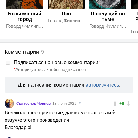
Безымянный
Пёс
Шепчущий во
город
тьме
Говард Филлипс Лавкрафт
Говард Филлипс Лавкрафт
Говард Филлипс Лавкрафт
Комментарии
9
Подписаться на новые комментарии
*
*
Авторизуйтесь, чтобы подписаться
Для написания комментария
авторизуйтесь
.
+9
Святослав Чернов
13 июля 2021
#
Великолепное прочтение, давно мечтал, о такой
озвучке этого произведения!
Благодарю!