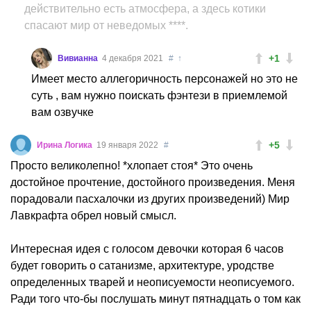
действительно есть атмосфера, а здесь котики
спасают мир от неведомых ****.
+1
Вивианна
4 декабря 2021
#
↑
Имеет место аллегоричность персонажей но это не
суть , вам нужно поискать фэнтези в приемлемой
вам озвучке
+5
Ирина Логика
19 января 2022
#
Просто великолепно! *хлопает стоя* Это очень
достойное прочтение, достойного произведения. Меня
порадовали пасхалочки из других произведений) Мир
Лавкрафта обрел новый смысл.
Интересная идея с голосом девочки которая 6 часов
будет говорить о сатанизме, архитектуре, уродстве
определенных тварей и неописуемости неописуемого.
Ради того что-бы послушать минут пятнадцать о том как