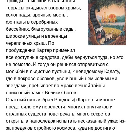
Трижды с высокой базальтовой
террасы окидывал взором храмы,
колоннады, арочные мосты,
фонтаны в серебряных
бассейнах, благоуханные сады,
широкие улицы и вереницы
черепичных крыш. По
пробуждении Картер применил
все доступные средства, дабы вернуться туда, но это
не помогло. И тогда он решился отправиться с
мольбой в льдистые пустыни, к неведомому Кадату,
где в покрове облаков, увенчанный немыслимыми
звездами, пребывает во мраке вечной тайны
ониксовый замок Великих богов.
Опасный путь избрал Рэндольф Картер, и многое
предстояло ему перенести, многих попутчиков и
странных существ повстречать, много секретов
открыть, а напоследок испытать несказанный ужас из-
за пределов стройного космоса, куда не достигают