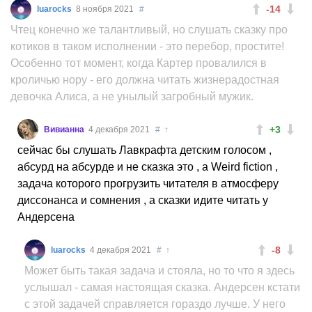
-14
luarocks
8 ноября 2021
#
Чтец конечно же талантливый, но слушать сказку про
котиков в таком исполнении - это перебор, простите!
Особенно тот момент, когда Картер провалился в
кроличью нору - его должна читать жизнерадостная
девочка Алиса, а не унылый загробный мужик.
+3
Вивианна
4 декабря 2021
#
↑
сейчас бы слушать Лавкрафта детским голосом ,
абсурд на абсурде и не сказка это , а Weird fiction ,
задача которого прогрузить читателя в атмосферу
диссонанса и сомнения , а сказки идите читать у
Андерсена
-8
luarocks
4 декабря 2021
#
↑
Может быть такая задача и стояла, но то что я здесь
услышал - самая настоящая сказка. Андерсен кстати
с этой задачей справляется гораздо лучше. У него