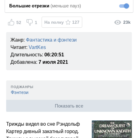
Большие отрезки
(меньше пауз)
Большие
На полку
127
23k
52
1
Жанр:
Фантастика и фэнтези
Читает:
VartKes
Длительность:
06:20:51
Добавлена:
7 июля 2021
ПОДЖАНРЫ
Фэнтези
Показать все
Трижды видел во сне Рэндольф
Картер дивный закатный город.