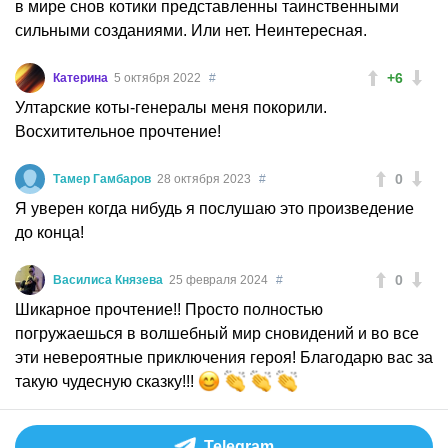
в мире снов котики представленны таинственными
сильными созданиями. Или нет. Неинтересная.
+6
Катерина
5 октября 2022
#
Ултарские коты-генералы меня покорили.
Восхитительное прочтение!
0
Тамер Гамбаров
28 октября 2023
#
Я уверен когда нибудь я послушаю это произведение
до конца!
0
Василиса Князева
25 февраля 2024
#
Шикарное прочтение!! Просто полностью
погружаешься в волшебный мир сновидений и во все
эти невероятные приключения героя! Благодарю вас за
такую чудесную сказку!!!
Telegram