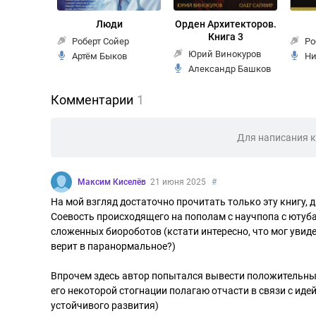
Люди
Орден Архитекторов.
Книга 3
Роберт Сойер
Ро
Юрий Винокуров
Артём Быков
Ни
Александр Башков
Комментарии
1
Для написания 
Максим Киселёв
21 июня 2025
#
На мой взгляд достаточно прочитать только эту книгу, 
Соевость происходящего на пополам с научпопа с ютуб
сложенных биороботов (кстати интересно, что мог увид
верит в паранормальное?)
Впрочем здесь автор попытался вывести положительные
его некоторой стогнации полагаю отчасти в связи с иде
устойчивого развития)