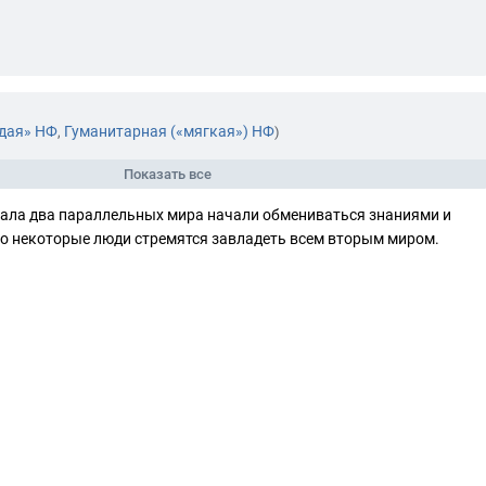
дая» НФ
Гуманитарная («мягкая») НФ
,
)
Показать все
тала два параллельных мира начали обмениваться знаниями и
о некоторые люди стремятся завладеть всем вторым миром.