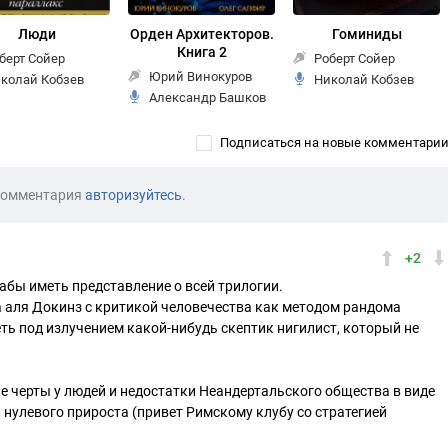
Люди
Орден Архитекторов.
Гоминиды
Книга 2
берт Сойер
Роберт Сойер
Юрий Винокуров
колай Кобзев
Николай Кобзев
Александр Башков
Подписаться на новые комментари
комментария
авторизуйтесь
.
+2
дабы иметь представление о всей трилогии.
а аля Докинз с критикой человечества как методом рандома
еть под излучением какой-нибудь скептик нигилист, который не
 черты у людей и недостатки Неандертальского общества в виде
й нулевого прироста (привет Римскому клубу со стратегией