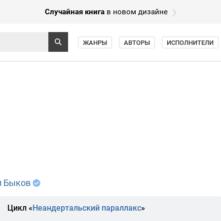
Случайная книга
в новом дизайне
ЖАНРЫ
АВТОРЫ
ИСПОЛНИТЕЛИ
м Быков
Цикл «
Неандертальский параллакс
»