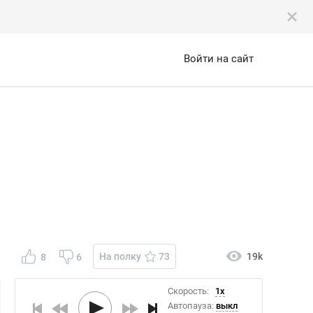
Войти на сайт
На полку
73
19k
8
6
Скорость:
1x
Автопауза:
выкл