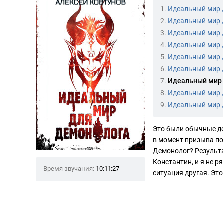
1.
Идеальный мир 
2.
Идеальный мир 
3.
Идеальный мир 
4.
Идеальный мир 
5.
Идеальный мир 
6.
Идеальный мир 
7.
Идеальный мир 
8.
Идеальный мир 
9.
Идеальный мир 
Это были обычные де
в момент призыва пош
Демонолог? Результат
Константин, и я не р
Время звучания:
10:11:27
ситуация другая. Это