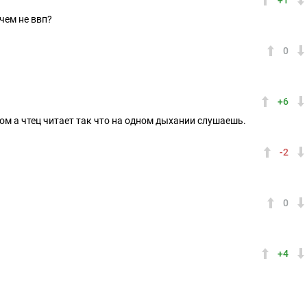
+1
чем не ввп?
0
+6
ом а чтец читает так что на одном дыхании слушаешь.
-2
0
+4