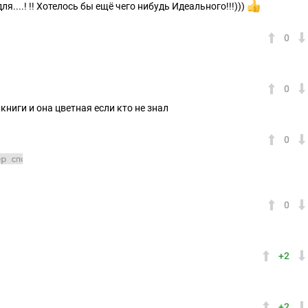
...! !! Хотелось бы ещё чего нибудь Идеального!!!)))
0
0
книги и она цветная если кто не знал
0
52
0
+2
+2