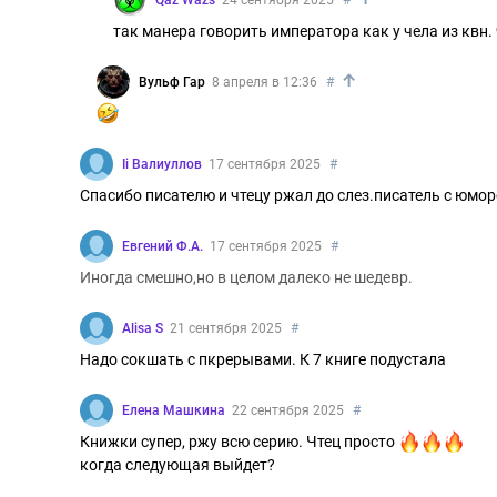
Qaz Wazs
24 сентября 2025
#
так манера говорить императора как у чела из квн. 
↑
Вульф Гар
8 апреля в 12:36
#
Ii Валиуллов
17 сентября 2025
#
Спасибо писателю и чтецу ржал до слез.писатель с юмор
Евгений Ф.А.
17 сентября 2025
#
Иногда смешно,но в целом далеко не шедевр.
Alisa S
21 сентября 2025
#
Надо сокшать с пкрерывами. К 7 книге подустала
Елена Машкина
22 сентября 2025
#
Книжки супер, ржу всю серию. Чтец просто
когда следующая выйдет?