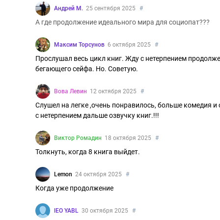
Андрей М.
25 сентября 2025
#
А где продолжение идеального мира для социопат???
Максим Торсунов
6 октября 2025
#
Прослушал весь цикл книг. Жду с нетерпением продолже
бегающего сейфа. Но. Советую.
Вова Левин
12 октября 2025
#
Слушел на легке ,очень понравилось, больше комедия и
с нетерпением дальше озвучку книг.!!!
Виктор Ромадин
18 октября 2025
#
Толкнуть, когда 8 книга выйдет.
Lemon
24 октября 2025
#
Когда уже продолжение
lEO YABL
30 октября 2025
#