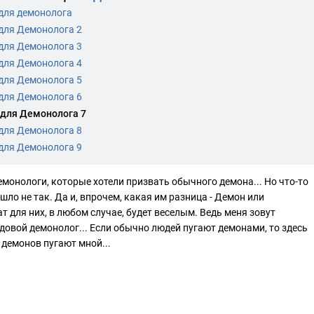
для демонолога
для Демонолога 2
для Демонолога 3
для Демонолога 4
для Демонолога 5
для Демонолога 6
для Демонолога 7
для Демонолога 8
для Демонолога 9
монологи, которые хотели призвать обычного демона... Но что-то
ло не так. Да и, впрочем, какая им разница - Демон или
 для них, в любом случае, будет веселым. Ведь меня зовут
ядовой демонолог... Если обычно людей пугают демонами, то здесь
 демонов пугают мной...