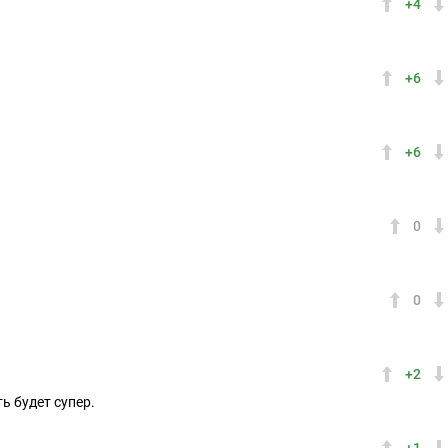
+4
+6
+6
0
0
+2
ь будет супер.