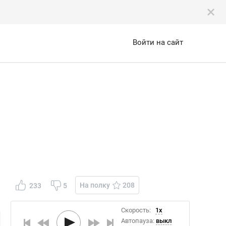
Войти на сайт
На полку
208
233
5
Скорость:
1x
Автопауза:
выкл