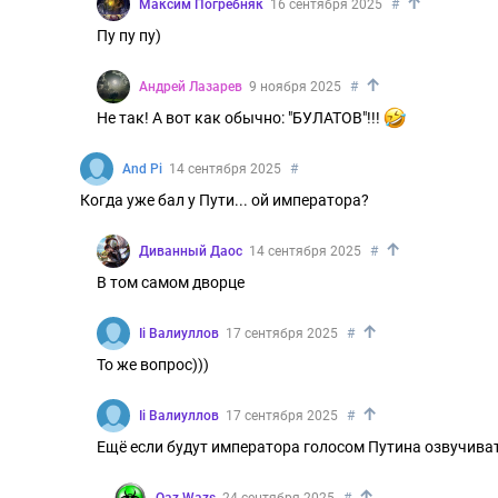
↑
Максим Погребняк
16 сентября 2025
#
Пу пу пу)
↑
Андрей Лазарев
9 ноября 2025
#
Не так! А вот как обычно: "БУЛАТОВ"!!!
And Pi
14 сентября 2025
#
Когда уже бал у Пути... ой императора?
↑
Диванный Даос
14 сентября 2025
#
В том самом дворце
↑
Ii Валиуллов
17 сентября 2025
#
То же вопрос)))
↑
Ii Валиуллов
17 сентября 2025
#
Ещё если будут императора голосом Путина озвучиват
↑