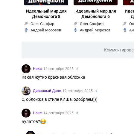
Идеальный мир для
Идеальный мир для
Иде
Демонолога 8
Демонолога 6
Д
Олег Сапфир
Олег Сапфир
Ол
Андрей Морозов
Андрей Морозов
Ан
Комментирован
Нокс
12 сентября 2025
#
Какая жутко красивая обложка
Диванный Даос
12 сентября 2025
#
О, обложка в стиле КИШа, одобряем)))
Нокс
14 сентября 2025
#
Булатов?