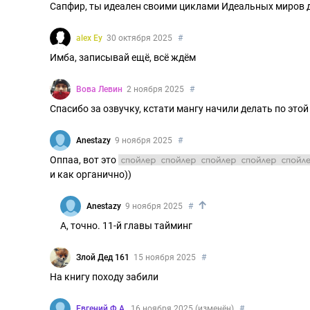
Сапфир, ты идеален своими циклами Идеальных миров для.
alex Ey
30 октября 2025
#
Имба, записывай ещё, всё ждём
Вова Левин
2 ноября 2025
#
Спасибо за озвучку, кстати мангу начили делать по этой 
Anestazy
9 ноября 2025
#
Оппаа, вот это
наложение вселенных отсылочкой на 24:
и как органично))
↑
Anestazy
9 ноября 2025
#
А, точно. 11-й главы тайминг
Злой Дед 161
15 ноября 2025
#
На книгу походу забили
Евгений Ф.А.
16 ноября 2025 (изменён)
#