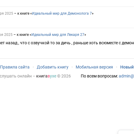
ря 2025
– к книге «
Идеальный мир для Демонолога 7
»
ря 2025
– к книге «
Идеальный мир для Лекаря 27
»
ет назад , что с озвучкой то за дичь , раньше хоть всюместе с де
Правила сайта
·
Добавить книгу
·
Мобильная версия
·
Новый
 слушать онлайн
–
книга
в
ухе
© 2026
По всем вопросам:
admin@