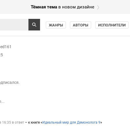
Тёмная тема
в новом дизайне
ЖАНРЫ
АВТОРЫ
ИСПОЛНИТЕЛИ
ded161
25
одписался.
...
в 16:35 в ответ
– к книге «
Идеальный мир для Демонолога 9
»