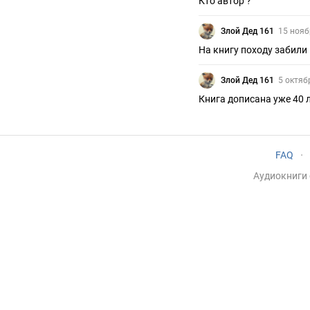
Кто автор ?
Злой Дед 161
15 нояб
На книгу походу забили
Злой Дед 161
5 октяб
Книга дописана уже 40 л
FAQ
·
Аудиокниги