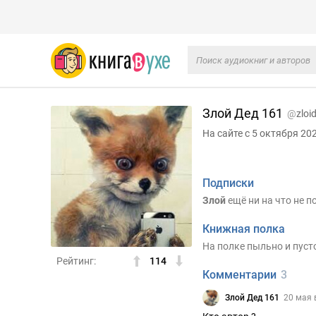
Злой Дед 161
@
zloi
На сайте с 5 октября 20
Подписки
Злой
ещё ни на что не п
Книжная полка
На полке пыльно и пусто
Рейтинг:
114
Комментарии
3
Злой Дед 161
20 мая 