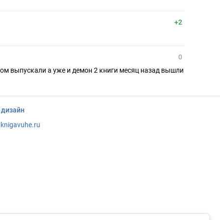
+2
0
моном выпускали а уже и демон 2 книги месяц назад вышли
 дизайн
knigavuhe.ru