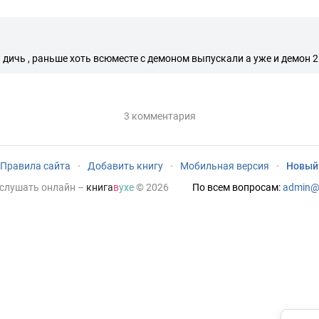
за дичь , раньше хоть всюместе с демоном выпускали а уже и демон
3 комментария
Правила сайта
·
Добавить книгу
·
Мобильная версия
·
Новый
 слушать онлайн
–
книга
в
ухе
© 2026
По всем вопросам:
admin@