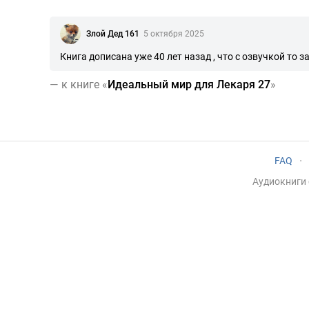
Злой Дед 161
5 октября 2025
Книга дописана уже 40 лет назад , что с озвучкой то 
—
к книге «
Идеальный мир для Лекаря 27
»
FAQ
·
Аудиокниги