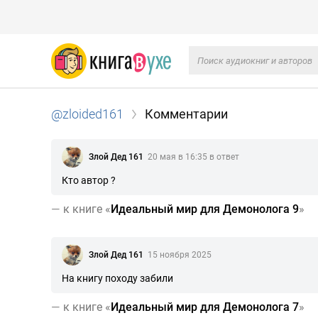
@zloided161
Комментарии
Злой Дед 161
20 мая в 16:35 в ответ
Кто автор ?
—
к книге «
Идеальный мир для Демонолога 9
»
Злой Дед 161
15 ноября 2025
На книгу походу забили
—
к книге «
Идеальный мир для Демонолога 7
»