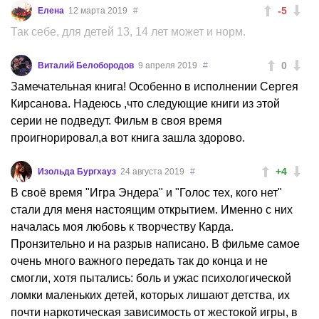
-5
Елена
12 марта 2019
#
Так себе, для детей 13, 14 лет может и норм.
0
Виталий Белобородов
9 апреля 2019
#
Замечательная книга! Особенно в исполнении Сергея
Кирсанова. Надеюсь ,что следующие книги из этой
серии не подведут. Фильм в своя время
проигнорировал,а вот книга зашла здорово.
+4
Изольда Бургхауз
24 августа 2019
#
В своё время "Игра Эндера" и "Голос тех, кого нет"
стали для меня настоящим открытием. Именно с них
началась моя любовь к творчеству Карда.
Пронзительно и на разрыв написано. В фильме самое
очень много важного передать так до конца и не
смогли, хотя пытались: боль и ужас психологической
ломки маленьких детей, которых лишают детства, их
почти наркотическая зависимость от жестокой игры, в