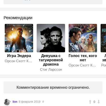
Рекомендации
Игра Эндера
Девушка с
Голос тех, кого
татуировкой
нет
з
Орсон Скотт Кард
дракона
Орсон Скотт Кард
Ро
Стиг Ларссон
Комментирование временно ограничено.
0
lion
8 февраля 2019
#