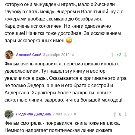
которую они вынуждены играть, мало объяснили
глубокую связь между Эндером и Валентиной, ну а с
жукерами вообще скомкано до безобразия.
Кард очень психологичен. Но книги однозначно
стоящие! Начитка тоже достойная. За исключением
пары исковерканных имен
+2
Алексей Свой
3 декабря 2019
#
Фильм очень понравился, пересматриваю иногда с
удовольствием. Тут нашел эту книгу и восторг
увеличился в разы. Оказывается в оригинале это игра
не только Эндера, а еще и его брата с сестрой и
Андерсана. Характеры более раскрыты, новые
сюжетные линии, здорово, и чтец большой молодец!
0
Людмила Дылдина
7 мая 2020
#
Фильм смотрела - понравился, книга тоже неплоха.
Немного напрягает политическая линия сюжета,