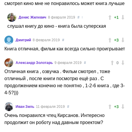
смотрел кино мне не понравилось может книга лучьше
+1
Денис Жилевич
8 февраля 2019
#
↑
слушал книгу до кино - книга была суперская
+3
Дмитрий
8 февраля 2019
#
Книга отличная, фильм как всегда сильно проигрывает
0
Александр Золотарь
9 февраля 2019
#
Отличная книга , озвучка . Фильм смотрел , тоже
отличный , после книги посмотрю ещё раз . С
продолжением конечно не понятно , 1-2-6 книга , где 3-
4-5?)))
+3
Иван Зиль
11 февраля 2019
#
Очень понравился чтец Кирсанов. Интересно
продолжит он роботу над давным проектом?