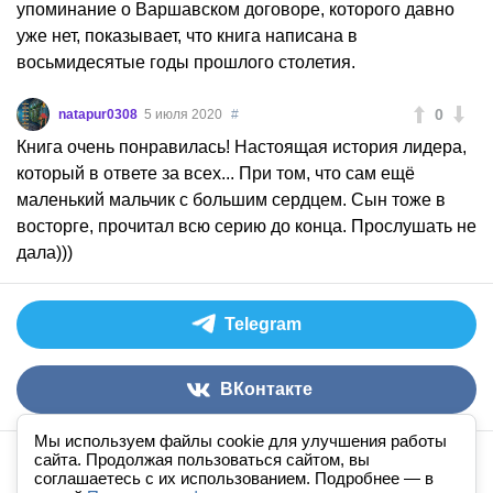
упоминание о Варшавском договоре, которого давно
уже нет, показывает, что книга написана в
восьмидесятые годы прошлого столетия.
0
natapur0308
5 июля 2020
#
Книга очень понравилась! Настоящая история лидера,
который в ответе за всех... При том, что сам ещё
маленький мальчик с большим сердцем. Сын тоже в
восторге, прочитал всю серию до конца. Прослушать не
дала)))
Telegram
ВКонтакте
Мы используем файлы cookie для улучшения работы
сайта. Продолжая пользоваться сайтом, вы
Аудиокниги слушать онлайн
книга
в
ухе
© 2026
соглашаетесь с их использованием. Подробнее — в