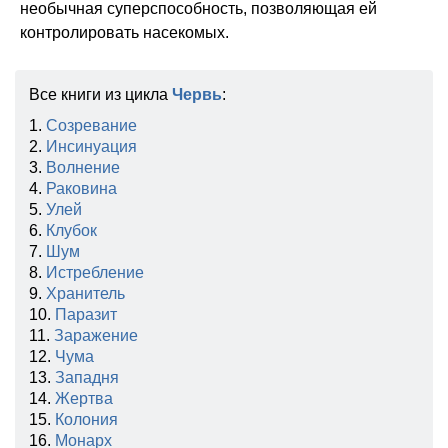
необычная суперспособность, позволяющая ей
контролировать насекомых.
Все книги из цикла
Червь
:
1.
Созревание
2.
Инсинуация
3.
Волнение
4.
Раковина
5.
Улей
6.
Клубок
7.
Шум
8.
Истребление
9.
Хранитель
10.
Паразит
11.
Заражение
12.
Чума
13.
Западня
14.
Жертва
15.
Колония
16.
Монарх