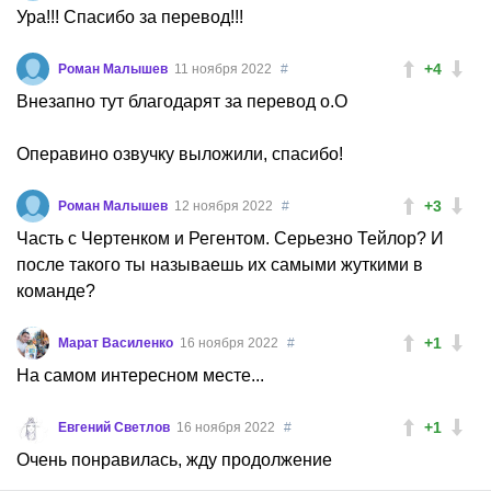
Ура!!! Спасибо за перевод!!!
+4
Роман Малышев
11 ноября 2022
#
Внезапно тут благодарят за перевод о.О
Операвино озвучку выложили, спасибо!
+3
Роман Малышев
12 ноября 2022
#
Часть с Чертенком и Регентом. Серьезно Тейлор? И
после такого ты называешь их самыми жуткими в
команде?
+1
Марат Василенко
16 ноября 2022
#
На самом интересном месте...
+1
Евгений Светлов
16 ноября 2022
#
Очень понравилась, жду продолжение