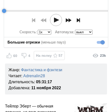
Скорость:
Автопауза:
Большие отрезки
(меньше пауз)
Большие
На полку
57
23k
60
4
Жанр:
Фантастика и фэнтези
Читает:
Adrenalin28
Длительность:
05:31:17
Добавлена:
11 ноября 2022
Тейлор Эберт — обычная