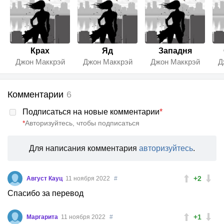
Крах
Яд
Западня
Джон Маккрэй
Джон Маккрэй
Джон Маккрэй
Д
Комментарии
6
Подписаться на новые комментарии
*
*
Авторизуйтесь, чтобы подписаться
Для написания комментария
авторизуйтесь
.
+2
Август Кауц
11 ноября 2022
#
Спасибо за перевод
+1
Маргарита
11 ноября 2022
#