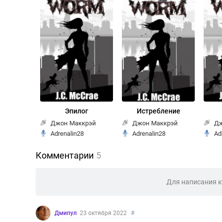
Эпилог
Истребление
Джон Маккрэй
Джон Маккрэй
Дж
Adrenalin28
Adrenalin28
Ad
Комментарии
5
Для написания 
Дмипул
23 октября 2022
#