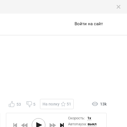
Войти на сайт
На полку
51
13k
53
5
Скорость:
1x
Автопауза:
выкл