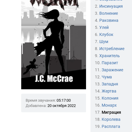
2.
Инсинуация
3.
Волнение
4.
Раковина
5.
Улей
6.
Клубок
7.
Шум
8.
Истребление
9.
Хранитель
10.
Паразит
11.
Заражение
12.
Чума
13.
Западня
14.
Жертва
15.
Колония
Время звучания:
05:17:00
16.
Монарх
Добавлена:
20 октября 2022
17.
Миграция
18.
Королева
19.
Расплата