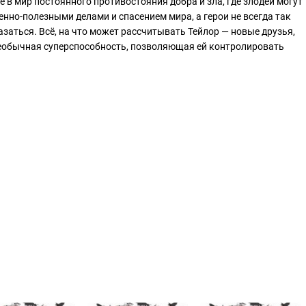
её в мир постоянного противостояния добра и зла, где злодеи могут
нно-полезными делами и спасением мира, а герои не всегда так
азаться. Всё, на что может рассчитывать Тейлор — новые друзья,
необычная суперспособность, позволяющая ей контролировать