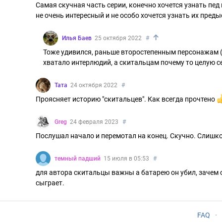
Самая скучная часть серии, конечно хочется узнать пед 
не очень интересный и не особо хочется узнать их пред
↑
Илья Баев
25 октября 2022
#
Тоже удивился, раньше второстепенным персонажам (д
хватало интерлюдий, а скитальцам почему то целую 
Тата
24 октября 2022
#
Проясняет историю "скитальцев". Как всегда прочтено
Greg
24 февраля 2023
#
Послушал начало и перемотал на конец. Скучно. Слишк
темный падший
15 июля в 05:53
#
для автора скитальцы важны а батарею он убил, зачем 
сыграет.
FAQ
·