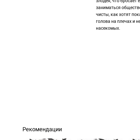
злодея, что бросает 
заниматься обществе
чисты, как хотят пок
голова на плечах и 
насекомых.
Рекомендации