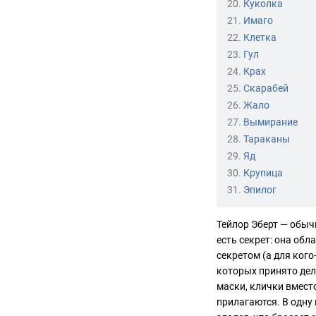
20.
Куколка
21.
Имаго
22.
Клетка
23.
Гул
24.
Крах
25.
Скарабей
26.
Жало
27.
Вымирание
28.
Тараканы
29.
Яд
30.
Крупица
31.
Эпилог
Тейлор Эберт — обыч
есть секрет: она об
секретом (а для кого
которых принято дел
маски, клички вмест
прилагаются. В одну