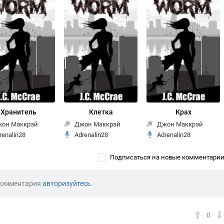
Хранитель
Клетка
Крах
он Маккрэй
Джон Маккрэй
Джон Маккрэй
renalin28
Adrenalin28
Adrenalin28
Подписаться на новые комментари
комментария
авторизуйтесь
.
0