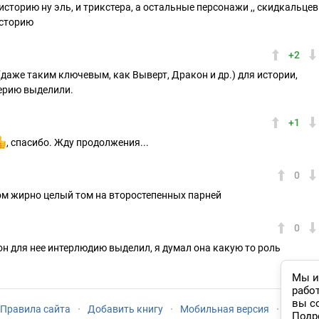
историю ну эль, и трикстера, а остальные персонажи ,, скидкальцев
ысторию
+2
аже таким ключевым, как Выверт, Дракон и др.) для истории,
серию выделили.
+1
, спасибо. Жду продолжения...
0
ом жирно целый том на второстепенных парней
0
он для нее интерлюдию выделил, я думал она какую то роль
Мы и
рабо
вы с
Правила сайта
·
Добавить книгу
·
Мобильная версия
·
Новый
Подр