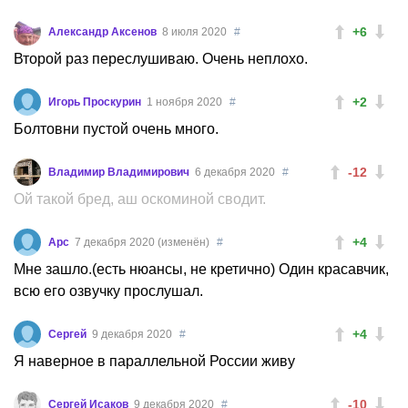
+6
Александр Аксенов
8 июля 2020
#
Второй раз переслушиваю. Очень неплохо.
+2
Игорь Проскурин
1 ноября 2020
#
Болтовни пустой очень много.
-12
Владимир Владимирович
6 декабря 2020
#
Ой такой бред, аш оскоминой сводит.
+4
Арс
7 декабря 2020 (изменён)
#
Мне зашло.(есть нюансы, не кретично) Один красавчик,
всю его озвучку прослушал.
+4
Сергей
9 декабря 2020
#
Я наверное в параллельной России живу
-10
Сергей Исаков
9 декабря 2020
#