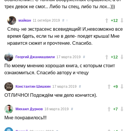
трех девок не смог... Либо ты спец, либо ты лох...)))
+12
майкан
11 октября 2019
#
↑
Спец- не экстрасенс всевидящий! И,невозможно все
время бдеть, если ты не в деле- поедет крыша! Мне
нравится сюжет и прочтение. Спасибо.
+12
Георгий Джаниашвили
17 марта 2019
#
По моему мнению хорошая книга, с которым стоит
ознакомиться. Спасибо автору и чтецу
+9
Константин Шишкин
17 марта 2019
#
ОТЛИЧНО! Подождём чем дело кончится).
+7
Михаил Дурнов
18 марта 2019
#
Мне понравилось!!!