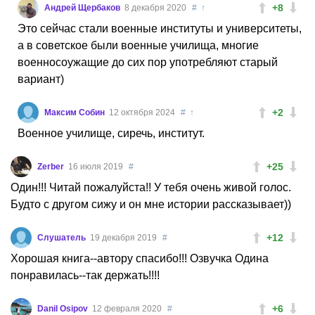
+8
Андрей Щербаков
8 декабря 2020
#
↑
Это сейчас стали военные институты и университеты,
а в советское были военные училища, многие
военносоужащие до сих пор употребляют старый
вариант)
+2
Максим Собин
12 октября 2024
#
↑
Военное училище, сиречь, институт.
+25
Zerber
16 июля 2019
#
Один!!! Читай пожалуйста!! У тебя очень живой голос.
Будто с другом сижу и он мне истории рассказывает))
+12
Слушатель
19 декабря 2019
#
Хорошая книга--автору спасибо!!! Озвучка Одина
понравилась--так держать!!!!
+6
Danil Osipov
12 февраля 2020
#