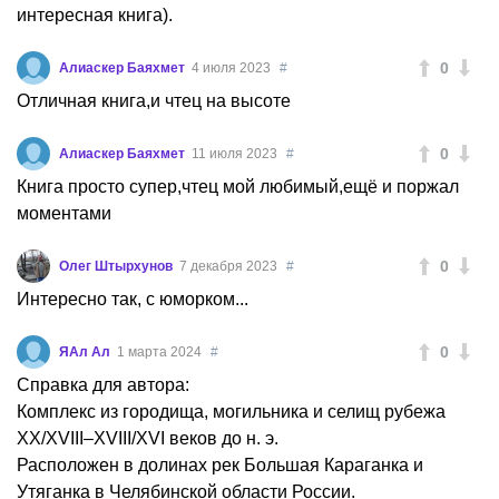
интересная книга).
0
Алиаскер Баяхмет
4 июля 2023
#
Отличная книга,и чтец на высоте
0
Алиаскер Баяхмет
11 июля 2023
#
Книга просто супер,чтец мой любимый,ещё и поржал
моментами
0
Олег Штырхунов
7 декабря 2023
#
Интересно так, с юморком...
0
ЯАл Ал
1 марта 2024
#
Справка для автора:
Комплекс из городища, могильника и селищ рубежа
XX/XVIII–XVIII/XVI веков до н. э.
Расположен в долинах рек Большая Караганка и
Утяганка в Челябинской области России.