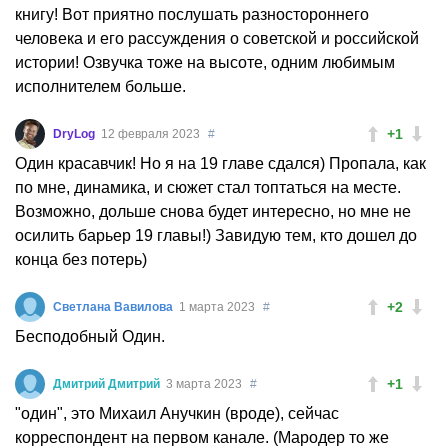
книгу! Вот приятно послушать разностороннего
человека и его рассуждения о советской и российской
истории! Озвучка тоже на высоте, одним любимым
исполнителем больше.
+1
DryLog
12 февраля 2023
#
Один красавчик! Но я на 19 главе сдался) Пропала, как
по мне, динамика, и сюжет стал топтаться на месте.
Возможно, дольше снова будет интересно, но мне не
осилить барьер 19 главы!) Завидую тем, кто дошел до
конца без потерь)
+2
Светлана Вавилова
1 марта 2023
#
Бесподобный Один.
+1
Дмитрий Дмитрий
3 марта 2023
#
"один", это Михаил Анучкин (вроде), сейчас
корреспондент на первом канале. (Мародер то же