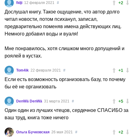
+2
fidji
12 февраля 2021
#
Дослушал книгу. Такое ощущение, что автор долго
читал новости, потом психанул, записал,
предварительно поменяв имена действующих лиц.
Немного добавил воды и вуаля!
Мне понравилось, хотя слишком много допущений и
роялей в кустах.
+1
Tom4ik
22 февраля 2021
#
Если есть возможность организовать базу, то почему
бы её не организовать
+5
DenWä DenWä
31 марта 2021
#
Один один из лучших чтецов, сердечное СПАСИБО за
ваш труд, книга тоже ничего
+2
Ольга Бучковская
26 мая 2021
#