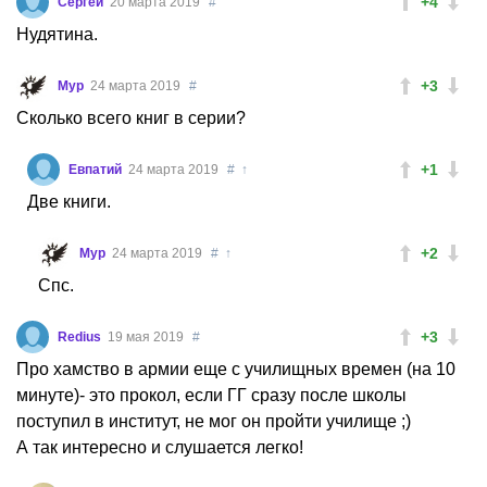
+4
Сергей
20 марта 2019
#
Нудятина.
+3
Мур
24 марта 2019
#
Сколько всего книг в серии?
+1
Евпатий
24 марта 2019
#
↑
Две книги.
+2
Мур
24 марта 2019
#
↑
Спс.
+3
Redius
19 мая 2019
#
Про хамство в армии еще с училищных времен (на 10
минуте)- это прокол, если ГГ сразу после школы
поступил в институт, не мог он пройти училище ;)
А так интересно и слушается легко!