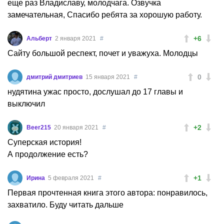
еще раз Владиславу, молодчага. Озвучка
замечательная, Спасибо ребята за хорошую работу.
+6
Альберт
2 января 2021
#
Сайту большой респект, почет и уважуха. Молодцы
0
дмитрий дмитриев
15 января 2021
#
нудятина ужас просто, дослушал до 17 главы и
выключил
+2
Beer215
20 января 2021
#
Суперская история!
А продолжение есть?
+1
Ирина
5 февраля 2021
#
Первая прочтенная книга этого автора: понравилось,
захватило. Буду читать дальше