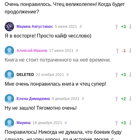
Очень понравилось. Чтец великолепен! Когда будет
продолжение?
+3
Марина Августинас
5 июня 2021
#
Я в восторге! Просто кайф чесслово)
-1
Алексей Иванов
17 июня 2021
#
Книга не стоит потраченного на неё времени.
+3
DELETED
22 ноября 2021
#
Мне очень понравилась книга и чтец супер!
+2
Елена Димидкина
6 декабря 2021
#
Ну не зашло! Тягомотно очень!
+3
Марина
18 декабря 2021
#
Понравилось! Никогда не думала, что боевик буду
слушать, но чтец хорош, да и история легкая, с