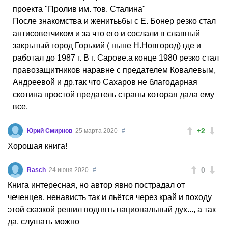
проекта "Пролив им. тов. Сталина"
После знакомства и женитььбы с Е. Бонер резко стал
антисоветчиком и за что его и сослали в славный
закрытый город Горький ( ныне Н.Новгород) где и
работал до 1987 г. В г. Сарове.а конце 1980 резко стал
правозащитников наравне с предателем Ковалевым,
Андреевой и др.так что Сахаров не благодарная
скотина простой предатель страны которая дала ему
все.
+2
Юрий Смирнов
25 марта 2020
#
Хорошая книга!
0
Rasch
24 июня 2020
#
Книга интересная, но автор явно пострадал от
чеченцев, ненависть так и льётся через край и походу
этой сказкой решил поднять национальный дух..., а так
да, слушать можно