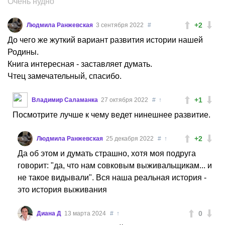
Очень нудно
+2
Людмила Ранжевская
3 сентября 2022
#
До чего же жуткий вариант развития истории нашей
Родины.
Книга интересная - заставляет думать.
Чтец замечательный, спасибо.
+1
Владимир Саламанка
27 октября 2022
#
↑
Посмотрите лучше к чему ведет нинешнее развитие.
+2
Людмила Ранжевская
25 декабря 2022
#
↑
Да об этом и думать страшно, хотя моя подруга
говорит: "да, что нам совковым выживальщикам... и
не такое видывали". Вся наша реальная история -
это история выживания
0
Диана Д
13 марта 2024
#
↑