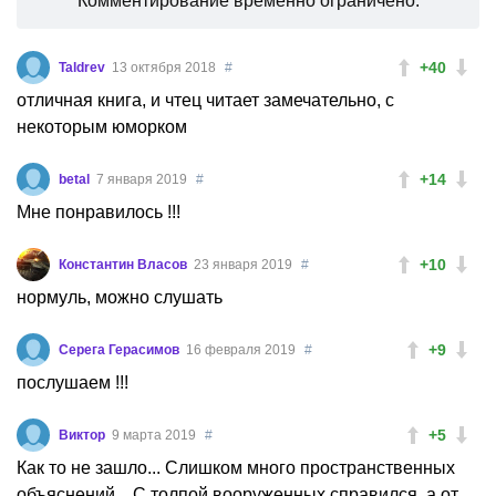
Комментирование временно ограничено.
+40
Taldrev
13 октября 2018
#
отличная книга, и чтец читает замечательно, с
некоторым юморком
+14
betal
7 января 2019
#
Мне понравилось !!!
+10
Константин Власов
23 января 2019
#
нормуль, можно слушать
+9
Серега Герасимов
16 февраля 2019
#
послушаем !!!
+5
Виктор
9 марта 2019
#
Как то не зашло... Слишком много пространственных
объяснений... С толпой вооруженных справился, а от