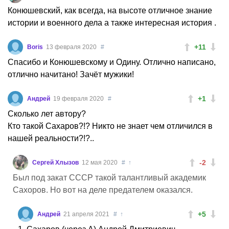
Конюшевский, как всегда, на высоте отличное знание
истории и военного дела а также интересная история .
+11
Boris
13 февраля 2020
#
Спасибо и Конюшевскому и Одину. Отлично написано,
отлично начитано! Зачёт мужики!
+1
Андрей
19 февраля 2020
#
Сколько лет автору?
Кто такой Сахаров?!? Никто не знает чем отличился в
нашей реальности?!?..
-2
Сергей Хлызов
12 мая 2020
#
↑
Был под закат СССР такой талантливый академик
Сахоров. Но вот на деле предателем оказался.
+5
Андрей
21 апреля 2021
#
↑