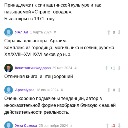
Принадлежит к синташтинской культуре и так
называемой «Стране городов».
Был открыт в 1971 году…
0
ЯАл Ал
1 марта 2024
#
Справка для автора: Аркаим-
Комплекс из городища, могильника и селищ рубежа
XX/XVIII–XVIII/XVI веков до н. э.
+1
Константин Федоров
29 мая 2024
#
Отличная книга, и чтец хороший
0
Apocalypse
18 июня 2024
#
Очень хорошо подмечены тенденции, автор в
иносказательной форме изобразил близкую к нашей
действительности реальность.
-3
Умка Самосэ
25 сентября 2024
#