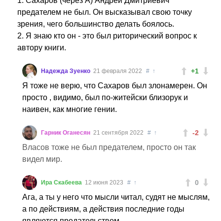
1. Сахаров (через А) Андрей Дмитриевич
предателем не был. Он высказывал свою точку
зрения, чего большинство делать боялось.
2. Я знаю кто он - это был риторический вопрос к
автору книги.
+1
Надежда Зуенко
21 февраля 2022
#
↑
Я тоже не верю, что Сахаров был злонамерен. Он
просто , видимо, был по-житейски близорук и
наивен, как многие гении.
-2
Гарник Оганесян
21 сентября 2022
#
↑
Власов тоже не был предателем, просто он так
видел мир.
0
Ира Скабеева
12 июня 2023
#
↑
Ага, а ты у него что мысли читал, судят не мыслям,
а по действиям, а действия последние годы
являются предательством