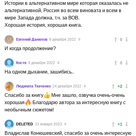
Истории в альтернативном мире которая оказалась не
альтернативной, Россия во всем виновата и всем в
мире Запада должна, т.ч. за ВОВ.
Хорошая история, хорошая книга.
0
Евгений Данилов
9 декабря 2022
#
И когда продолжение?
0
Костя
9 декабря 2022
#
На одном дыхании, зашибись..
+2
Людмила Ткаченко
24 декабря 2022
#
Спасибо за книгу
Мне зашло, озвучка очень-очень
хорошая
Благодарю автора за интересную книгу с
необычным сюжетом!
+1
DELETED
23 января 2023
#
Владислав Конюшевский, спасибо за очень интересную