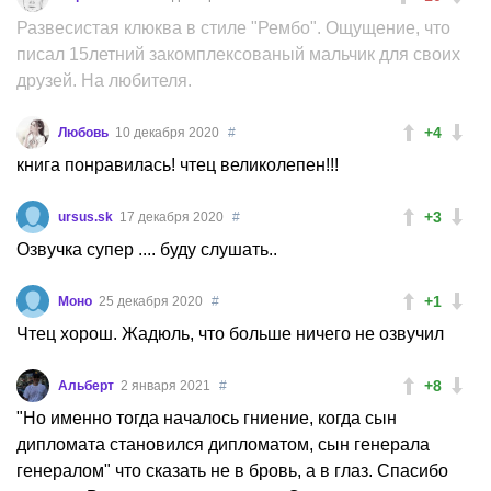
Развесистая клюква в стиле "Рембо". Ощущение, что
писал 15летний закомплексованый мальчик для своих
друзей. На любителя.
+4
Любовь
10 декабря 2020
#
книга понравилась! чтец великолепен!!!
+3
ursus.sk
17 декабря 2020
#
Озвучка супер .... буду слушать..
+1
Моно
25 декабря 2020
#
Чтец хорош. Жадюль, что больше ничего не озвучил
+8
Альберт
2 января 2021
#
"Но именно тогда началось гниение, когда сын
дипломата становился дипломатом, сын генерала
генералом" что сказать не в бровь, а в глаз. Спасибо