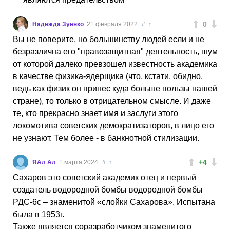
0
Надежда Зуенко
21 февраля 2022
#
↑
Вы не поверите, но большинству людей если и не
безразлична его "правозащитная" деятельность, шум
от которой далеко превзошел известность академика
в качестве физика-ядерщика (что, кстати, обидно,
ведь как физик он принес куда больше пользы нашей
стране), то только в отрицательном смысле. И даже
те, кто прекрасно знает имя и заслуги этого
локомотива советских демократизаторов, в лицо его
не узнают. Тем более - в банкнотной стилизации.
+4
ЯАл Ал
1 марта 2024
#
↑
Сахаров это советский академик отец и первый
создатель водородной бомбы водородной бомбы
РДС-6с – знаменитой «слойки Сахарова». Испытана
была в 1953г.
Также является соразработчиком знаменитого