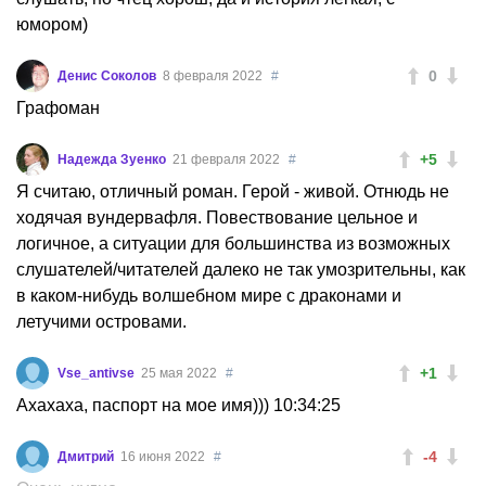
юмором)
0
Денис Соколов
8 февраля 2022
#
Графоман
+5
Надежда Зуенко
21 февраля 2022
#
Я считаю, отличный роман. Герой - живой. Отнюдь не
ходячая вундервафля. Повествование цельное и
логичное, а ситуации для большинства из возможных
слушателей/читателей далеко не так умозрительны, как
в каком-нибудь волшебном мире с драконами и
летучими островами.
+1
Vse_antivse
25 мая 2022
#
Ахахаха, паспорт на мое имя))) 10:34:25
-4
Дмитрий
16 июня 2022
#