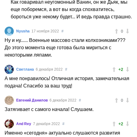
Как говаривал неугомонный Ванин, он же Дьяк, мы
еще поборемся, а вот вы когда спохватитесь,
бороться уже некому будет... И ведь правда страшно.
0
Nyusha
17 ноября 2022
#
Ну и ну...... Военные массово стали колхозниками???
До этого момента еще готова была мириться с
некоторыми ляпами.
+2
Светлана
6 декабря 2022
#
А мне понравилось! Отличная история, замечательная
подача! Спасибо за ваш труд!
0
Евгений Данилов
6 декабря 2022
#
Затягивает с самого начала! Слушаем.
+2
And Rey
7 декабря 2022
#
Именно «сегодня» актуально слушаются развития