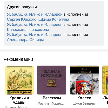
Другие озвучки
Я, бабушка, Илико и Илларион
в исполнении
Сергея Юрского
,
Ефима Копеляна
Я, бабушка, Илико и Илларион
в исполнении
Вячеслава Герасимова
Я, бабушка, Илико и Илларион
в исполнении
Александра Синицы
Рекомендации
Кролики и
Рассказы
Колесо
Ль
удавы
Фазиль Искандер
Джон Уиндем
Фазиль Искандер