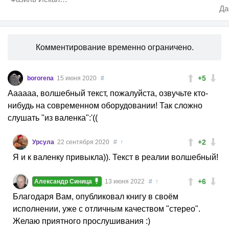
Да
Комментирование временно ограничено.
+5
bororena
15 июня 2020
#
Аааааа, волшебный текст, пожалуйста, озвучьте кто-
нибудь на современном оборудовании! Так сложно
слушать "из валенка":'((
+2
Урсула
22 сентября 2020
#
↑
Я и к валенку привыкла)). Текст в реалии волшебный!
+6
Александр Синица
13 июня 2022
#
↑
Благодаря Вам, опубликовал книгу в своём
исполнении, уже с отличным качеством "стерео".
Желаю приятного прослушивания :)