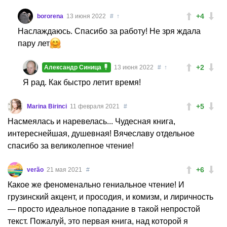
+4
bororena
13 июня 2022
#
↑
Наслаждаюсь. Спасибо за работу! Не зря ждала
пару лет
+2
Александр Синица
13 июня 2022
#
↑
Я рад. Как быстро летит время!
+5
Marina Birinci
11 февраля 2021
#
Насмеялась и наревелась... Чудесная книга,
интереснейшая, душевная! Вячеславу отдельное
спасибо за великолепное чтение!
+6
verão
21 мая 2021
#
Какое же феноменально гениальное чтение! И
грузинский акцент, и просодия, и комизм, и лиричность
— просто идеальное попадание в такой непростой
текст. Пожалуй, это первая книга, над которой я