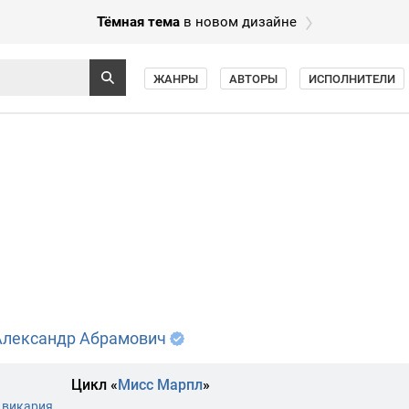
Тёмная тема
в новом дизайне
ЖАНРЫ
АВТОРЫ
ИСПОЛНИТЕЛИ
Александр Абрамович
Цикл «
Мисс Марпл
»
 викария