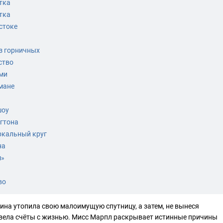
тка
тка
стоке
з горничных
ство
ами
мане
шоу
нгтона
ркальный круг
на
м»
во
на утопила свою малоимущую спутницу, а затем, не вынеся
свела счёты с жизнью. Мисс Марпл раскрывает истинные причины