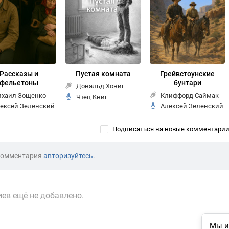
Рассказы и
Пустая комната
Грейвстоунские
фельетоны
бунтари
Дональд Хониг
хаил Зощенко
Клиффорд Саймак
Чтец Книг
ексей Зеленский
Алексей Зеленский
Подписаться на новые комментари
комментария
авторизуйтесь
.
ев ещё не добавлено.
Мы и