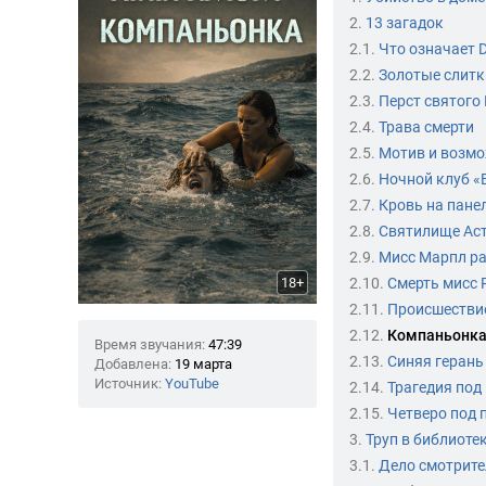
2.
13 загадок
2.1.
Что означает D
2.2.
Золотые слитк
2.3.
Перст святого
2.4.
Трава смерти
2.5.
Мотив и возм
2.6.
Ночной клуб «
2.7.
Кровь на пане
2.8.
Святилище Ас
2.9.
Мисс Марпл р
18+
2.10.
Смерть мисс 
2.11.
Происшествие
2.12.
Компаньонк
Время звучания:
47:39
2.13.
Синяя герань
Добавлена:
19 марта
Источник:
YouTube
2.14.
Трагедия под
2.15.
Четверо под 
3.
Труп в библиоте
3.1.
Дело смотрит