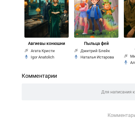
Авгиевы конюшни
Пыльца фей
Агата Кристи
Дмитрий Блейк
Ми
Igor Anatolich
Наталья Истарова
Ал
Комментарии
Для написания 
Комментари