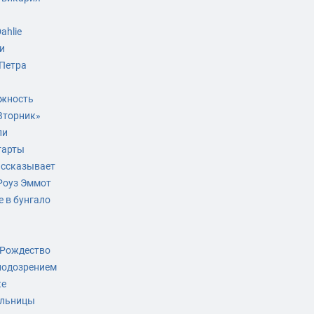
ahlie
и
 Петра
ожность
Вторник»
ли
тарты
ассказывает
Роуз Эммот
 в бунгало
а
 Рождество
подозрением
ке
ельницы