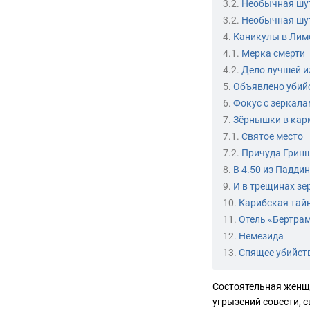
3.2.
Необычная шу
3.2.
Необычная шу
4.
Каникулы в Лим
4.1.
Мерка смерти
4.2.
Дело лучшей и
5.
Объявлено убий
6.
Фокус с зеркал
7.
Зёрнышки в кар
7.1.
Святое место
7.2.
Причуда Грин
8.
В 4.50 из Падди
9.
И в трещинах зе
10.
Карибская тай
11.
Отель «Бертра
12.
Немезида
13.
Спящее убийст
Состоятельная женщи
угрызений совести, 