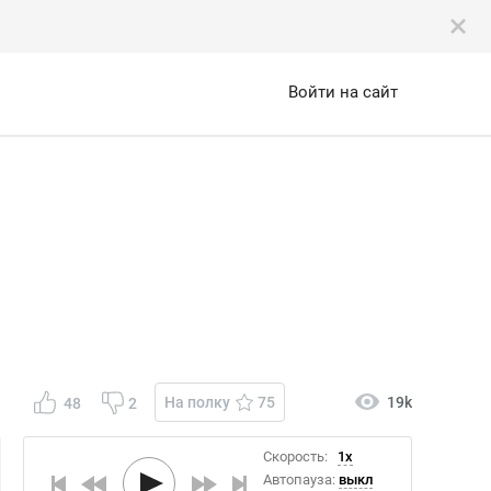
Войти на сайт
На полку
75
19k
48
2
Скорость:
1x
Автопауза:
выкл