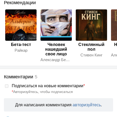
Рекомендации
Бета-тест
Человек
Стеклянный
Н
нашедший
пол
Райкар
свое лицо
Стивен Кинг
Александр Беляев
Комментарии
5
Подписаться на новые комментарии
*
*
Авторизуйтесь, чтобы подписаться
Для написания комментария
авторизуйтесь
.