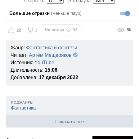
Скорость:
Автопауза:
Большие отрезки
(меньше пауз)
Большие
На полку
33
5k
28
3
Жанр:
Фантастика и фэнтези
Читает:
Артём Мещеряков
Источник:
YouTube
Длительность:
15:06
Добавлена:
17 декабря 2022
ПОДЖАНРЫ
Фантастика
Показать все