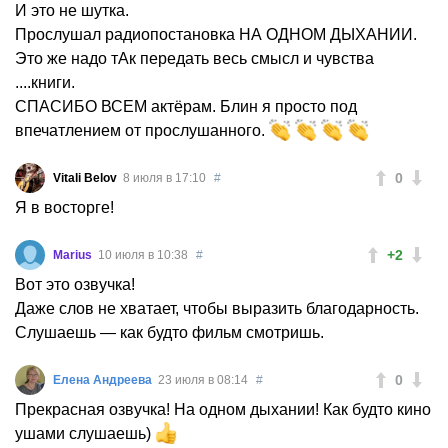
И это не шутка.
Прослушал радиопостановка НА ОДНОМ ДЫХАНИИ.
Это же надо тАк передать весь смысл и чувства
....книги.
СПАСИБО ВСЕМ актёрам. Блин я просто под
впечатлением от прослушанного.
0
Vitali Belov
8 июля в 17:10
#
Я в восторге!
+2
Marius
10 июля в 10:38
#
Вот это озвучка!
Даже слов не хватает, чтобы выразить благодарность.
Слушаешь — как будто фильм смотришь.
0
Елена Андреева
23 июля в 08:14
#
Прекрасная озвучка! На одном дыхании! Как будто кино
ушами слушаешь)