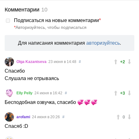
Комментарии
10
Подписаться на новые комментарии
*
*
Авторизуйтесь, чтобы подписаться
Для написания комментария
авторизуйтесь
.
+2
Olga Kazantseva
23 июня в 14:48
#
Спасибо
Слушала не отрываясь
+3
Elly Pelly
24 июня в 16:42
#
Бесподобная озвучка, спасибо
0
arofami
24 июня в 20:26
#
Спасяб :D