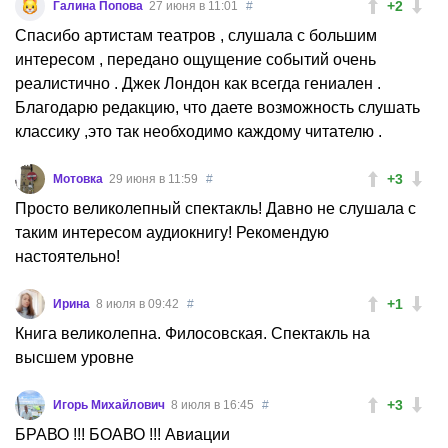
+2
Галина Попова
27 июня в 11:01
#
Спасибо артистам театров , слушала с большим
интересом , передано ощущение событий очень
реалистично . Джек Лондон как всегда гениален .
Благодарю редакцию, что даете возможность слушать
классику ,это так необходимо каждому читателю .
+3
Мотовка
29 июня в 11:59
#
Просто великолепный спектакль! Давно не слушала с
таким интересом аудиокнигу! Рекомендую
настоятельно!
+1
Ирина
8 июля в 09:42
#
Книга великолепна. Филосовская. Спектакль на
высшем уровне
+3
Игорь Михайлович
8 июля в 16:45
#
БРАВО !!! БОАВО !!! Авиации