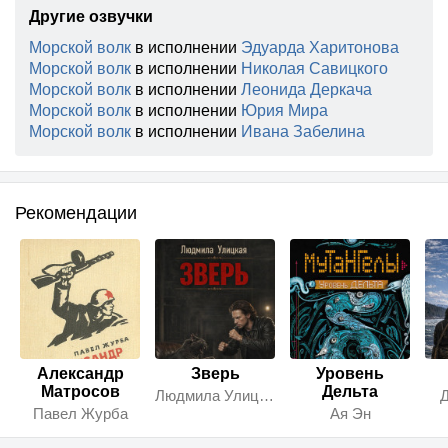
Другие озвучки
Морской волк
в исполнении
Эдуарда Харитонова
Морской волк
в исполнении
Николая Савицкого
Морской волк
в исполнении
Леонида Деркача
Морской волк
в исполнении
Юрия Мира
Морской волк
в исполнении
Ивана Забелина
Рекомендации
Александр
Зверь
Уровень
Матросов
Дельта
Людмила Улицкая
Павел Журба
Ая Эн