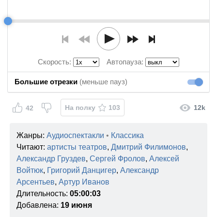
Скорость:
Автопауза:
Большие отрезки
(меньше пауз)
Большие
На полку
103
12k
42
Жанры:
Аудиоспектакли
•
Классика
Читают:
артисты театров
,
Дмитрий Филимонов
,
Александр Груздев
,
Сергей Фролов
,
Алексей
Войтюк
,
Григорий Данцигер
,
Александр
Арсентьев
,
Артур Иванов
Длительность:
05:00:03
Добавлена:
19 июня