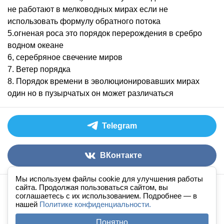
не работают в мелководных мирах если не
использовать формулу обратного потока
5.огненая роса это порядок перерождения в сребро
водном океане
6, серебряное свечение миров
7. Ветер порядка
8. Порядок времени в эволюционировавших мирах
один но в пузырчатых он может различаться
Telegram
ВКонтакте
Мы используем файлы cookie для улучшения работы
сайта. Продолжая пользоваться сайтом, вы
Аудиокниги слушать онлайн
книга
в
ухе
© 2026
соглашаетесь с их использованием. Подробнее — в
нашей
По всем вопросам:
Политике конфиденциальности.
admin@knigavuhe.ru
FAQ
·
Правила сайта
·
Добавить книгу
·
Понятно