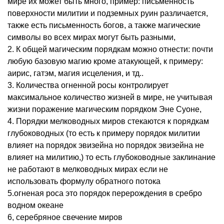
мире их может быть много, пример: письменность
поверхности милитии и подземных руин различается,
также есть письменность богов, а также магические
символы во всех мирах могут быть разными,
2. К общей магическим порядкам можно отнести: почти
любую базовую магию кроме атакующей, к примеру:
аирис, гатэм, магия исцеления, и тд..
3. Количества огненной росы контролирует
максимальное количество жизней в мире, не учитывая
жизни поражение магическим порядком Эне Суоне,
4. Порядки мелководных миров стекаются к порядкам
глубоководных (то есть к примеру порядок милитии
влияет на порядок эвизейна но порядок эвизейна не
влияет на милитию,) то есть глубоководные заклинание
не работают в мелководных мирах если не
использовать формулу обратного потока
5.огненая роса это порядок перерождения в сребро
водном океане
6, серебряное свечение миров