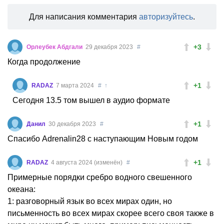
Для написания комментария
авторизуйтесь
.
+3
Орлеубек Абдгали
29 декабря 2023
#
Когда продолжение
+1
RADAZ
7 марта 2024
#
↑
Сегодня 13.5 том вышел в аудио формате
+1
Данил
30 декабря 2023
#
Спасибо Adrenalin28 с наступающим Новым годом
+1
RADAZ
4 августа 2024 (изменён)
#
Примерные порядки сребро водного свешенного
океана:
1: разговорный язык во всех мирах один, но
письменность во всех мирах скорее всего своя также в