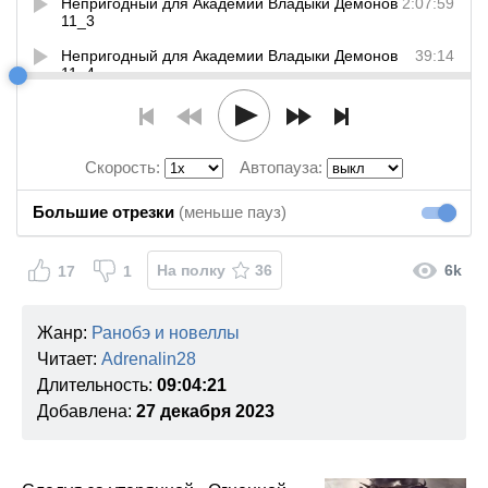
Непригодный для Академии Владыки Демонов
2:07:59
11_3
Непригодный для Академии Владыки Демонов
39:14
11_4
Скорость:
Автопауза:
Большие отрезки
(меньше пауз)
Большие
На полку
36
6k
17
1
Жанр:
Ранобэ и новеллы
Читает:
Adrenalin28
Длительность:
09:04:21
Добавлена:
27 декабря 2023