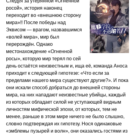
Следуя за утерянной «Огненной
росой», история наконец
переходит во «внешнюю сторону
мира»!! После победы над
Эквисом — врагом, назвавшимся
«волей мира», мир был
перерождён. Однако
местонахождение «Огненной
росы», которую мир терял по сей
день остаётся неизвестным и, ища её, команда Аноса
приходит к следующей гипотезе: «Что если за
пределами нашего мира существуют другие?». И пока
они искали способ добраться до внешней стороны
мира, на них нападают неизвестные убийцы, каждый
из которых обладает силой не уступающей видным
личностям мифической эпохи, от которых, тем не
менее, раньше в этом мире ничего не было слышно,
словно подтверждая их гипотезу. Нося одинаковые
«эмблемы пузырей и волн», они оказались гостями из