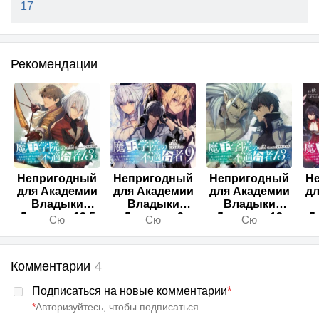
17
Рекомендации
Непригодный
Непригодный
Непригодный
Н
для Академии
для Академии
для Академии
дл
Владыки
Владыки
Владыки
Демонов 13.5
Демонов 9
Демонов 13
Д
Сю
Сю
Сю
Комментарии
4
Подписаться на новые комментарии
*
*
Авторизуйтесь, чтобы подписаться