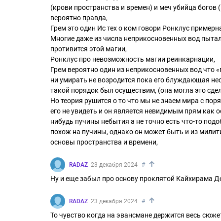
(крови пространства и времен) и меч убийца богов 
вероятно правда,
Грем это один Ис тех о ком говори Ронклус примерн
Многие даже из числа неприкосновенных вод пытали
противится этой магии,
Ронклус про невозможность магии реинкарнации,
Грем вероятно один из неприкосновенных вод что «
ни умирать не возродится пока его блуждающая не
такой порядок был осуществим, (она могла это сдел
Но теория рушится о то что мы не знаем мира с по
его не увидеть и он является невидимым прям как 
нибудь пучины небытия а не точно есть что-то под
похож на пучины, однако он может быть и из милит
основы пространства и времени,
↑
RADAZ
23 декабря 2024
#
Ну и еще забыл про основу проклятой Кайхирама 
↑
RADAZ
23 декабря 2024
#
То чувство когда на эвансмане держится весь сюжет