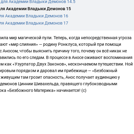
 для Академии Владыки Демонов 14.5
ля Академии Владыки Демонов 15
ля Академии Владыки Демонов 16
ля Академии Владыки Демонов 17
ила мир магической пули. Теперь, когда непосредственная угроза
ают «мир слияния» — родину Ронклуса, который при помощи
с Аносом, чтобы выяснить причину того, почему он всё никак не
авились по его следам. В процессе в Аносе оживают воспоминания
ным как «Узурпатор Двух Законов», нескончаемом путешествии. Ной
ировым порядком и даровал им прибежище — «Безбожный
о живущим там грозит опасность, Анос получает аудиенцию у
 демонов Циннии Шивахельда, правящего глубоководными
арка «Безбожного Материка» начинается! (с)