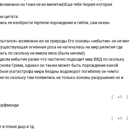
(возможно он тоже не из милитии)Еще тебе теория которая
ая цитата:
сь ее изобрести терпели порождение и гибли, сам океан
пытался» возможно из-за природы Его основы «небытие» он не мог
существующая огненная роса не наткнулась на мир рилития где
ать по скольку не имела веса (была ничем))
рядком небытия разве что частично подходит мир ВВД по скольку
основа Грема, однако он также может быть порождение какой
обное (катастрофа мира бездны водоворот погибели) он чемто
ии по скольку там появились не только основы разрушения но и
+1
Дорфмонда
+1
 в плане дыр и тд,