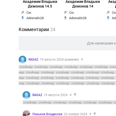
Академии Владыки
Академии Владыки
Ака
Демонов 14.5
Демонов 14
Сю
Сю
С
Adrenalin28
Adrenalin28
Ad
Комментарии
24
Для написания 
RADAZ
19 августа 2024 (изменён)
#
откуда тогда Анос знал Эгельгронеаглгро если он не п
вероятность того что анос на самом деле первый влады
тоже? Тогда это и объяснит почему тело узурпатора ко
как раз больше подходит для узурпатора, может первый
↑
RADAZ
19 августа 2024
#
а также механический бог из эвизейне называл анос
↑
Пеньков Владислав
26 ноября 2024
#