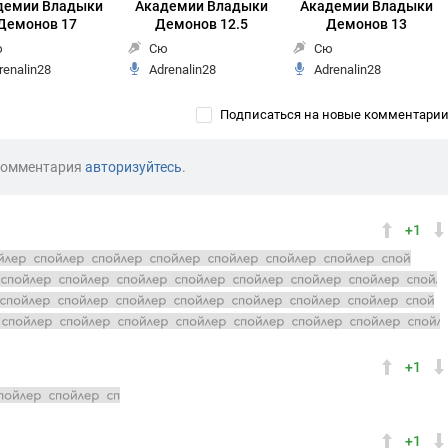
демии Владыки
Академии Владыки
Академии Владыки
Демонов 17
Демонов 12.5
Демонов 13
ю
Сю
Сю
renalin28
Adrenalin28
Adrenalin28
Подписаться на новые комментари
комментария
авторизуйтесь
.
+1
ервый владыка демонов? Где первый владыка демонов? Какова
ка демонов а воспоминания узурпатора просто влились в его тело
нфликтует с Аносом. С другой стороны магия сокрушитель законов
 владыка демонов отправился вслед за узурпатором в элинезию ?
+1
 владыкой демонов
+1