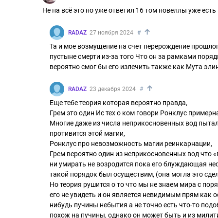
Не на всё это но уже ответил 16 том новеллы уже есть 
↑
RADAZ
27 ноября 2024
#
Та и мое возмущение на счет перерождение прошлог
пустыне смерти из-за того Что он за рамками поряд
вероятно смог бы его излечить также как Мута эли
↑
RADAZ
23 декабря 2024
#
Еще тебе теория которая вероятно правда,
Грем это один Ис тех о ком говори Ронклус примерн
Многие даже из числа неприкосновенных вод пытали
противится этой магии,
Ронклус про невозможность магии реинкарнации,
Грем вероятно один из неприкосновенных вод что «
ни умирать не возродится пока его блуждающая не
такой порядок был осуществим, (она могла это сдел
Но теория рушится о то что мы не знаем мира с по
его не увидеть и он является невидимым прям как 
нибудь пучины небытия а не точно есть что-то под
похож на пучины, однако он может быть и из милит