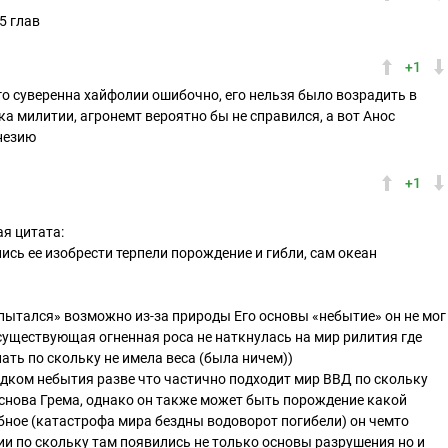
5 глав
+1
о суверенна хайфолии ошибочно, его нельзя было возрадить в
ка милитии, агронемт вероятно бы не справился, а вот Анос
незию
+1
ая цитата:
сь ее изобрести терпели порождение и гибли, сам океан
пытался» возможно из-за природы Его основы «небытие» он не мог
существующая огненная роса не наткнулась на мир рилития где
ать по скольку не имела веса (была ничем))
рядком небытия разве что частично подходит мир ВВД по скольку
основа Грема, однако он также может быть порождение какой
обное (катастрофа мира бездны водоворот погибели) он чемто
ии по скольку там появились не только основы разрушения но и