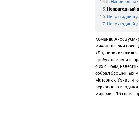
14.5.
Непригодный
15.
Непригодный д
16.
Непригодный д
17.
Непригодный д
Команда Аноса усмир
миновала, они посещ
«Ладпилики» слился 
пробуждается и отпр
о их с Ноем, извест
собрал брошенных м
Материк». Узнав, чт
верховного владыки
мирами!.. 15 глава, 