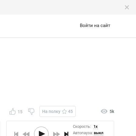
Войти на сайт
На полку
45
5k
15
Скорость:
1x
Автопауза:
выкл