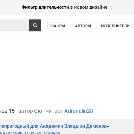
Фильтр длительности
в новом дизайне
ЖАНРЫ
АВТОРЫ
ИСПОЛНИТЕЛИ
нов 15
автор
Сю
читает
Adrenalin28
Непригодный для Академии Владыки Демонов
»
я Академии Владыки Демонов