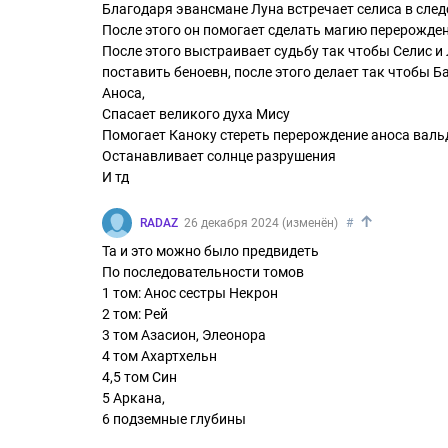
Благодаря эвансмане Луна встречает селиса в следс
После этого он помогает сделать магию перерожде
После этого выстраивает судьбу так чтобы Селис и 
поставить беноевн, после этого делает так чтобы 
Аноса,
Спасает великого духа Мису
Помогает Каноку стереть перерождение аноса валь
Останавливает солнце разрушения
И тд
↑
RADAZ
26 декабря 2024 (изменён)
#
Та и это можно было предвидеть
По последовательности томов
1 том: Анос сестры Некрон
2 том: Рей
3 том Азасион, Элеонора
4 том Ахартхельн
4,5 том Син
5 Аркана,
6 подземные глубины